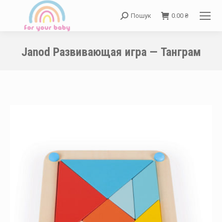
Пошук
0.00
₴
Search:
Janod Развивающая игра — Танграм
You are here: