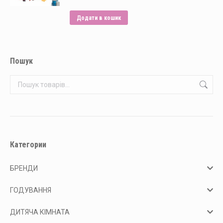
товару
Параметри
можна
Додати в кошик
вибрати
на
сторінці
Пошук
товару
Категории
БРЕНДИ
ГОДУВАННЯ
ДИТЯЧА КІМНАТА