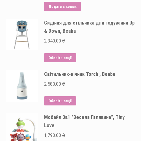
Додати в кошик
Сидіння для стільчика для годування Up
& Down, Beaba
2,340.00
₴
Цей
Оберіть опції
товар
Світильник-нічник Torch , Beaba
має
кілька
2,580.00
₴
варіантів.
Параметри
Цей
Оберіть опції
можна
товар
вибрати
Мобайл 3в1 "Весела Галявина", Tiny
має
на
Love
кілька
сторінці
варіантів.
1,790.00
₴