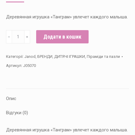
Деревянная игрушка «Танграм» увлечет каждого малыша.
Janod
Додати в кошик
﹣
﹢
Развивающая
игра
Категорії:
Janod
,
БРЕНДИ
,
ДИТЯЧІ ІГРАШКИ
,
Піраміди та пазли
-
Артикул:
J05070
Танграм
кількість
Опис
Відгуки (0)
Деревянная игрушка «Танграм» увлечет каждого малыша.