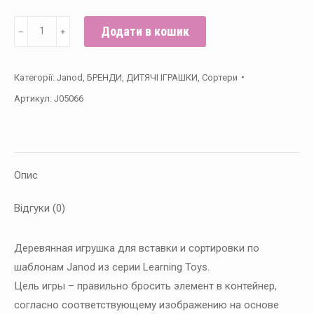
Janod
Додати в кошик
﹣
﹢
Сортер
Изучаем
Категорії:
Janod
,
БРЕНДИ
,
ДИТЯЧІ ІГРАШКИ
,
Сортери
цвет
Артикул:
J05066
кількість
Опис
Відгуки (0)
Деревянная игрушка для вставки и сортировки по
шаблонам Janod из серии Learning Toys.
Цель игры – правильно бросить элемент в контейнер,
согласно соответствующему изображению на основе