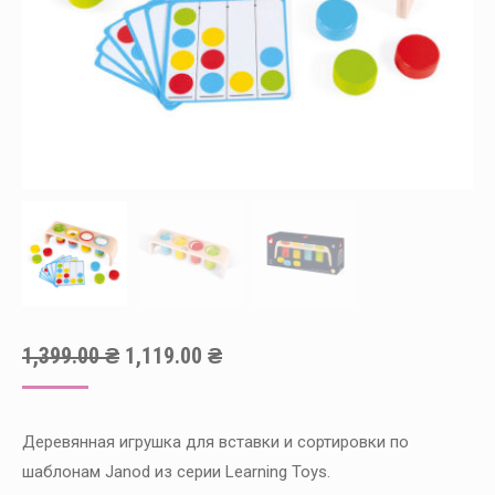
Оригінальна
Поточна
1,399.00
₴
1,119.00
₴
ціна:
ціна:
1,399.00 ₴.
1,119.00 ₴.
Деревянная игрушка для вставки и сортировки по
шаблонам Janod из серии Learning Toys.