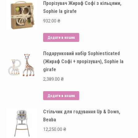
Прорізувач Жираф Софі з кільцями,
Sophie la girafe
932.00
₴
Додати в кошик
Подарунковий набір Sophiesticated
(Жираф Софі + прорізувач), Sophie la
girafe
2,389.00
₴
Додати в кошик
Стільчик для годування Up & Down,
Beaba
12,250.00
₴