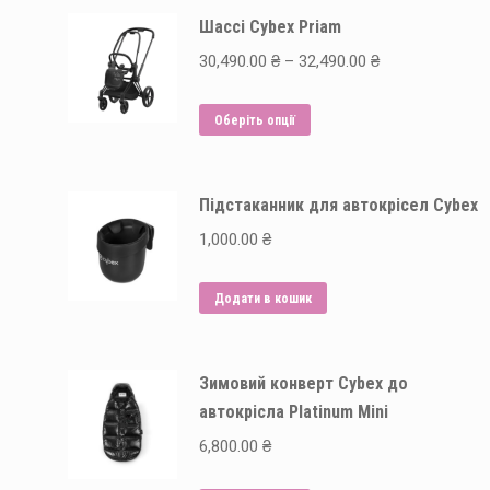
Шассі Cybex Priam
Price
30,490.00
₴
–
32,490.00
₴
range:
Цей
30,490.00 ₴
Оберіть опції
товар
through
має
32,490.00 ₴
Підстаканник для автокрісел Cybex
кілька
варіантів.
1,000.00
₴
Параметри
можна
Додати в кошик
вибрати
на
Зимовий конверт Cybex до
сторінці
автокрісла Platinum Mini
товару
6,800.00
₴