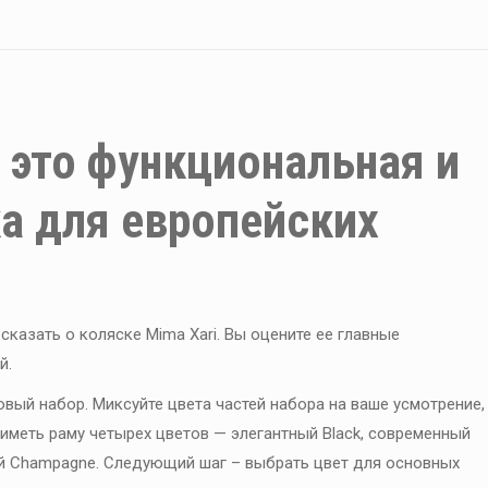
Xari
Cool
grey
кількість
– это функциональная и
а для европейских
сказать о коляске Mima Xari. Вы оцените ее главные
й.
овый набор. Миксуйте цвета частей набора на ваше усмотрение,
иметь раму четырех цветов — элегантный Black, современный
ой Champagne. Следующий шаг – выбрать цвет для основных