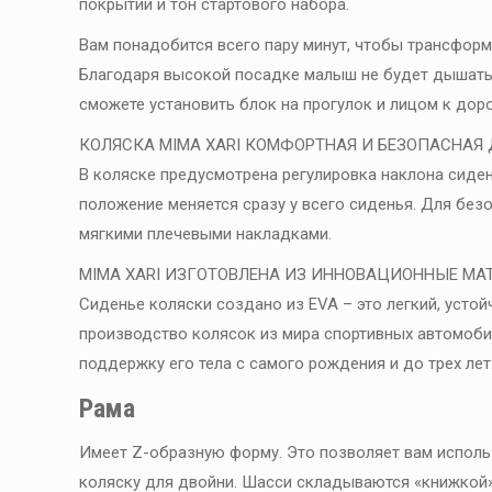
покрытий и тон стартового набора.
Вам понадобится всего пару минут, чтобы трансфор
Благодаря высокой посадке малыш не будет дышать 
сможете установить блок на прогулок и лицом к дорог
КОЛЯСКА MIMA XARI КОМФОРТНАЯ И БЕЗОПАСНАЯ
В коляске предусмотрена регулировка наклона сидени
положение меняется сразу у всего сиденья. Для бе
мягкими плечевыми накладками.
MIMA XARI ИЗГОТОВЛЕНА ИЗ ИННОВАЦИОННЫЕ МА
Сиденье коляски создано из EVA – это легкий, усто
производство колясок из мира спортивных автомоби
поддержку его тела с самого рождения и до трех лет
Рама
Имеет Z-образную форму. Это позволяет вам исполь
коляску для двойни. Шасси складываются «книжкой»