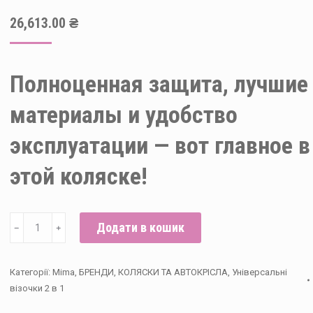
26,613.00
₴
Полноценная защита, лучшие
материалы и удобство
эксплуатации — вот главное в
этой коляске!
Коляска
Додати в кошик
﹣
﹢
2
в
Категорії:
Mima
,
БРЕНДИ
,
КОЛЯСКИ ТА АВТОКРІСЛА
,
Універсальні
1
візочки 2 в 1
MIMA