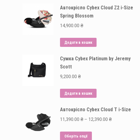
Автокрісло Cybex Cloud Z2 i-Size
Spring Blossom
14,900.00
₴
Додати в кошик
Сумка Cybex Platinum by Jeremy
Scott
9,200.00
₴
Додати в кошик
Автокрісло Cybex Cloud T i-Size
Price
11,390.00
₴
–
12,390.00
₴
range:
Цей
11,390.00 ₴
Оберіть опції