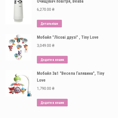
Очищувач повітря, Beaba
6,270.00
₴
Детальніше
Мобайл "Лісові друзі" , Tiny Love
3,049.00
₴
Додати в кошик
Мобайл 3в1 "Весела Галявина", Tiny
Love
1,790.00
₴
Додати в кошик