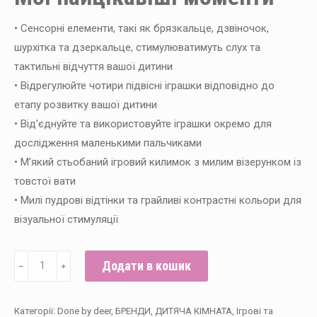
• Сенсорні елементи, такі як брязкальце, дзвіночок,
шурхітка та дзеркальце, стимулюватимуть слух та
тактильні відчуття вашої дитини
• Відрегулюйте чотири підвісні іграшки відповідно до
етапу розвитку вашої дитини
• Від’єднуйте та використовуйте іграшки окремо для
дослідження маленькими пальчиками
• М’який стьобаний ігровий килимок з милим візерунком із
товстої вати
• Милі пудрові відтінки та грайливі контрастні кольори для
візуальної стимуляції
Килимок
Додати в кошик
﹣
﹢
для
активностей
Категорії:
Done by deer
,
БРЕНДИ
,
ДИТЯЧА КІМНАТА
,
Ігрові та
Tiny