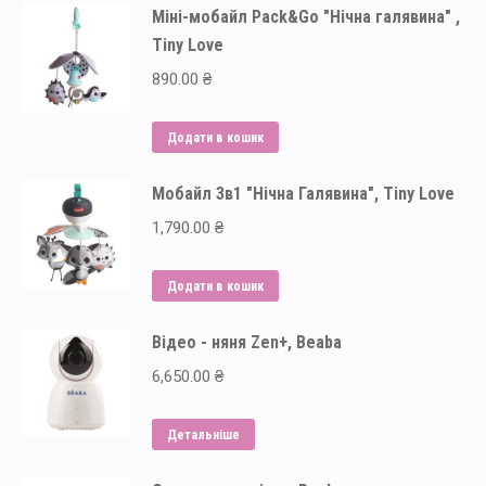
Міні-мобайл Pack&Go "Нічна галявина" ,
Tiny Love
890.00
₴
Додати в кошик
Мобайл 3в1 "Нічна Галявина", Tiny Love
1,790.00
₴
Додати в кошик
Відео - няня Zen+, Beaba
6,650.00
₴
Детальніше