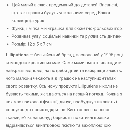
Цей милий віслюк продуманий до деталей. Впевнені,
що такі іграшки будуть унікальними серед Вашої
колекції фігурок.
Функції: м’яка міні-іграшка для сюжетно-рольових ігор.
Розвиває уяву, соціальні навички та рухливість дитини.
Розмір: 12 х 5 х 7 см.
Lilliputiens
— бельгійський бренд, заснований у 1995 році
командою креативних мам. Саме мами вміють знаходити
найкращі відповіді на потреби дітей та найкраще знають,
чого малюки чекають від іграшок на наступних етапах
свого розвитку. Ось чому продукти Lilliputiens ніколи не
бувають такими, як здаються на перший погляд. Кожна з
них має приховані функції, дивує, пробуджує цікавість і
спонукає до нових відкриттів. Виготовлені на основі
тканин, м’які, напрочуд барвисті і позитивні іграшки
відрізняються винятковою якістю та захоплюючою