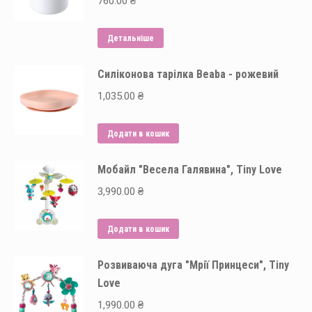
760.00
₴
Детальніше
Силіконова тарілка Beaba - рожевий
1,035.00
₴
Додати в кошик
Мобайл "Весела Галявина", Tiny Love
3,990.00
₴
Додати в кошик
Розвиваюча дуга "Мрії Принцеси", Tiny
Love
1,990.00
₴