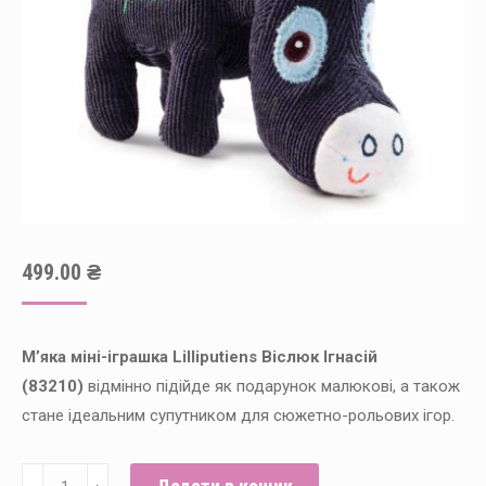
499.00
₴
М’яка міні-іграшка Lilliputiens Віслюк Ігнасій
(83210)
відмінно підійде як подарунок малюкові, а також
стане ідеальним супутником для сюжетно-рольових ігор.
М'яка