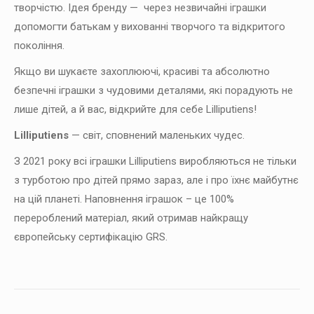
творчістю. Ідея бренду — через незвичайні іграшки
допомогти батькам у вихованні творчого та відкритого
покоління.
Якщо ви шукаєте захоплюючі, красиві та абсолютно
безпечні іграшки з чудовими деталями, які порадують не
лише дітей, а й вас, відкрийте для себе Lilliputiens!
Lilliputiens
— світ, сповнений маленьких чудес.
З 2021 року всі іграшки Lilliputiens виробляються не тільки
з турботою про дітей прямо зараз, але і про їхнє майбутнє
на цій планеті. Наповнення іграшок – це 100%
перероблений матеріал, який отримав найкращу
європейську сертифікацію GRS.