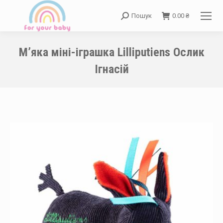
Пошук
0.00
₴
Search:
М’яка міні-іграшка Lilliputiens Ослик
Ігнасій
You are here: