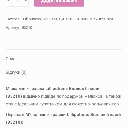
Додати в кошик
﹣
﹢
міні-
іграшка
Категорії:
Lilliputiens
,
БРЕНДИ
,
ДИТЯЧІ ІГРАШКИ
,
М'які іграшки
Lilliputiens
Артикул:
83210
Ослик
Ігнасій
кількість
Опис
Відгуки (0)
М’яка міні-іграшка Lilliputiens Віслюк Ігнасій
(83210)
відмінно підійде як подарунок малюкові, а також
стане ідеальним супутником для сюжетно-рольових ігор.
Переваги
М’якої міні-іграшки Lilliputiens Віслюк Ігнасій
(83210):