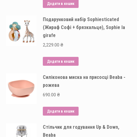
Додати в кошик
Подарунковий набір Sophiesticated
(Жираф Софі + брязкальце), Sophie la
girafe
2,229.00
₴
Додати в кошик
Силіконова миска на присосці Beaba -
рожева
690.00
₴
Додати в кошик
Стільчик для годування Up & Down,
Beaba