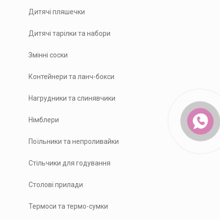
Дитячі пляшечки
Дитячі тарілки та набори
Змінні соски
Контейнери та ланч-бокси
Нагрудники та слинявчики
Німблери
Поїльники та непроливайки
Стільчики для годування
Столові прилади
Термоси та термо-сумки