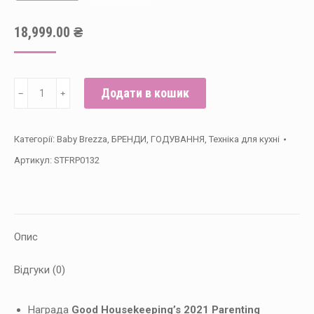
18,999.00
₴
Машина
Додати в кошик
﹣
﹢
для
приготування
Категорії:
Baby Brezza
,
БРЕНДИ
,
ГОДУВАННЯ
,
Техніка для кухні
дитячої
Артикул:
STFRP0132
суміші
Baby
Brezza
Formula
Опис
Pro
Advanced
Відгуки (0)
кількість
Награда
Good Housekeeping’s 2021 Parenting