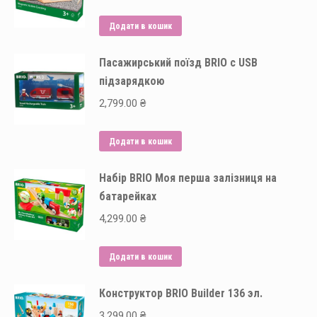
Додати в кошик
Пасажирський поїзд BRIO c USB
підзарядкою
2,799.00
₴
Додати в кошик
Набір BRIO Моя перша залізниця на
батарейках
4,299.00
₴
Додати в кошик
Конструктор BRIO Builder 136 эл.
3,299.00
₴