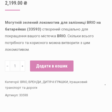
2,199.00
₴
Могутній зелений локомотив для залізниці BRIO на
батарейках (33593)
створений спеціально для
покращення вашого містечка
BRIO.
Скільки всього
потрібного та корисного можна витворити з цим
локомотивом.
Могутній
Додати в кошик
﹣
﹢
зелений
локомотив
Категорії:
BRIO
,
БРЕНДИ
,
ДИТЯЧІ ІГРАШКИ
,
Іграшковий
для
транспорт та дороги
залізниці
Артикул:
33593
BRIO
на
батарейках