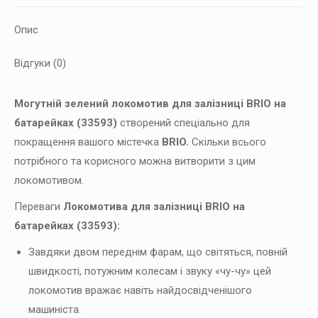
кількість
Опис
Відгуки (0)
Могутній зелений локомотив для залізниці BRIO на
батарейках (33593)
створений спеціально для
покращення вашого містечка
BRIO.
Скільки всього
потрібного та корисного можна витворити з цим
локомотивом.
Переваги
Локомотива для залізниці BRIO на
батарейках (33593):
Завдяки двом переднім фарам, що світяться, повній
швидкості, потужним колесам і звуку «чу-чу» цей
локомотив вражає навіть найдосвідченішого
машиніста.