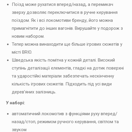
Поїзд може рухатися вперед/назад, а перемикач
зверху дозволяє переключитися в ручне керування
поїздом. Як і всі локомотиви бренду, його можна
примагнітити до інших вагонів. Вирушайте у подорож з
новим набором.
Тепер можна винаходити ще більше ігрових сюжетів у
місті BRIO.
Шведська якість помітна у кожній деталі. Високий
ступінь деталізації елементів, гладкі на дотик поверхні
та ударостійкі матеріали забезпечать нескінченну
кількість ігрових сюжетів. Підходить під усі види
дерев’яних залізниць.
У наборі:
автоматичний локомотив з функціями руху вперед/
назад/стоп, режимом ручного керування, світлом та
звуком