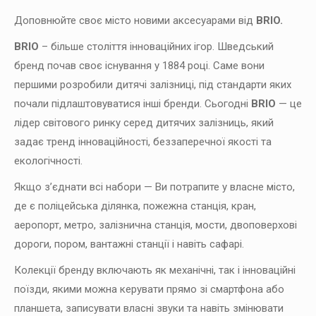
Доповнюйте своє місто новими аксесуарами від
BRIO.
BRIO
– більше століття інноваційних ігор. Шведський
бренд почав своє існування у 1884 році. Саме вони
першими розробили дитячі залізниці, під стандарти яких
почали підлаштовуватися інші бренди. Сьогодні
BRIO
— це
лідер світового ринку серед дитячих залізниць, який
задає тренд інноваційності, беззаперечної якості та
екологічності.
Якщо з’єднати всі набори — Ви потрапите у власне місто,
де є поліцейська ділянка, пожежна станція, кран,
аеропорт, метро, ​​залізнична станція, мости, двоповерхові
дороги, пором, вантажні станції і навіть сафарі.
Колекції бренду включають як механічні, так і інноваційні
поїзди, якими можна керувати прямо зі смартфона або
планшета, записувати власні звуки та навіть змінювати