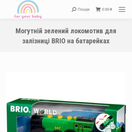
Пошук
0.00
₴
Search:
Могутній зелений локомотив для
залізниці BRIO на батарейках
You are here: