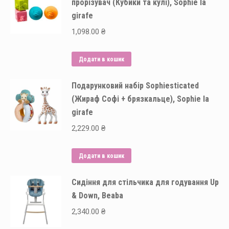
прорізувач (Кубики та кулі), Sophie la
girafe
1,098.00
₴
Додати в кошик
Подарунковий набір Sophiesticated
(Жираф Софі + брязкальце), Sophie la
girafe
2,229.00
₴
Додати в кошик
Сидіння для стільчика для годування Up
& Down, Beaba
2,340.00
₴