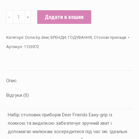
Набір
Додати в кошик
﹣
﹢
ложки
та
Категорії:
Done by deer
,
БРЕНДИ
,
ГОДУВАННЯ
,
Столові прилади
виделки
Артикул:
1126972
Done
by
deer
Easy-
Опис
grip
Deer
Відгуки (0)
Friends,
Синій
кількість
Набір столових приборів Deer Friends Easy-grip із
ложкою та виделкою забезпечує зручний хват і
допомагає малюкам зосередитися під час їжі. Ідеальні