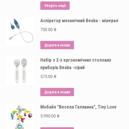
Цей
Оберіть опції
товар
Аспіратор механічний Beaba - мінерал
має
кілька
750.00
₴
варіантів.
Параметри
Додати в кошик
можна
вибрати
Набір з 2-х ергономічних столових
на
приборів Beaba -сірий
сторінці
575.00
₴
товару
Додати в кошик
Мобайл "Весела Галявина", Tiny Love
3,990.00
₴