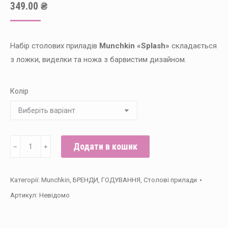
349.00
₴
Набір столових приладів
Munchkin «Splash»
складається
з ложки, виделки та ножа з барвистим дизайном.
Колір
Набір
Додати в кошик
﹣
﹢
Munchkin
"Splash":
Категорії:
Munchkin
,
БРЕНДИ
,
ГОДУВАННЯ
,
Столові прилади
ложка,
Артикул:
Невідомо
виделка,
ніж
кількість