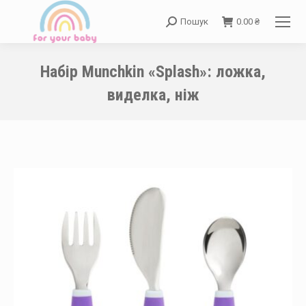
Пошук
0.00
₴
Search:
Набір Munchkin «Splash»: ложка,
виделка, ніж
You are here: