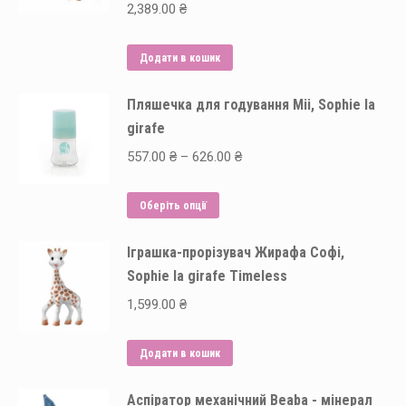
2,389.00
₴
Додати в кошик
Пляшечка для годування Mii, Sophie la
girafe
Price
557.00
₴
–
626.00
₴
range:
Цей
557.00 ₴
Оберіть опції
товар
through
Іграшка-прорізувач Жирафа Софі,
має
626.00 ₴
Sophie la girafe Timeless
кілька
варіантів.
1,599.00
₴
Параметри
можна
Додати в кошик
вибрати
на
Аспіратор механічний Beaba - мінерал