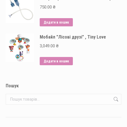
сторінці
750.00
₴
товару
Додати в кошик
Мобайл "Лісові друзі" , Tiny Love
3,049.00
₴
Додати в кошик
Пошук