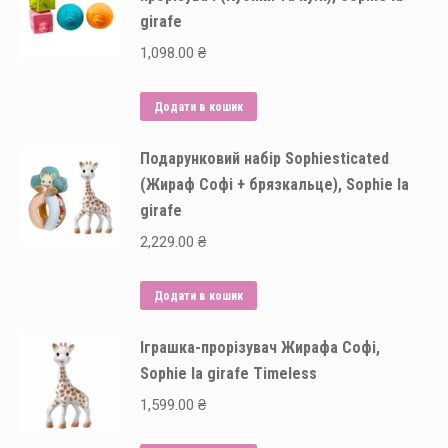
girafe
1,098.00
₴
Додати в кошик
Подарунковий набір Sophiesticated
(Жираф Софі + брязкальце), Sophie la
girafe
2,229.00
₴
Додати в кошик
Іграшка-прорізувач Жирафа Софі,
Sophie la girafe Timeless
1,599.00
₴