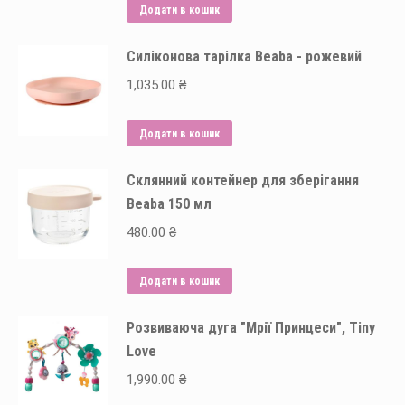
Додати в кошик
Силіконова тарілка Beaba - рожевий
1,035.00
₴
Додати в кошик
Склянний контейнер для зберігання
Beaba 150 мл
480.00
₴
Додати в кошик
Розвиваюча дуга "Мрії Принцеси", Tiny
Love
1,990.00
₴