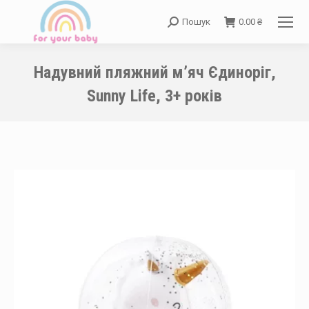
Пошук
0.00
₴
Search:
Надувний пляжний м’яч Єдиноріг,
Sunny Life, 3+ років
You are here: