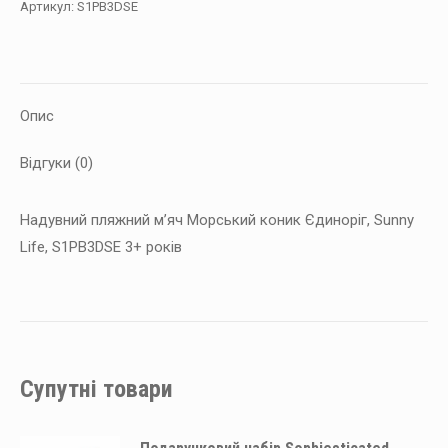
Артикул:
S1PB3DSE
Life,
3+
років
кількість
Опис
Відгуки (0)
Надувний пляжний м’яч Морський коник Єдиноріг, Sunny
Life, S1PB3DSE 3+ років
Супутні товари