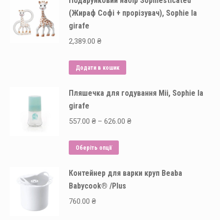
Подарунковий набір Sophiesticated
(Жираф Софі + прорізувач), Sophie la
girafe
2,389.00
₴
Додати в кошик
Пляшечка для годування Mii, Sophie la
girafe
Price
557.00
₴
–
626.00
₴
range:
Цей
557.00 ₴
Оберіть опції
товар
through
Контейнер для варки круп Beaba
має
626.00 ₴
Babycook® /Plus
кілька
варіантів.
760.00
₴
Параметри