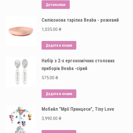
можна
Детальніше
вибрати
на
Силіконова тарілка Beaba - рожевий
сторінці
1,035.00
₴
товару
Додати в кошик
Набір з 2-х ергономічних столових
приборів Beaba -сірий
575.00
₴
Додати в кошик
Мобайл "Мрії Принцеси", Tiny Love
3,990.00
₴