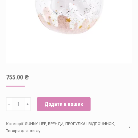
755.00
₴
Надувний
Додати в кошик
﹣
﹢
пляжний
м'яч
Категорії:
SUNNY LIFE
,
БРЕНДИ
,
ПРОГУЛКА І ВІДПОЧИНОК
,
Єдиноріг,
Товари для пляжу
Sunny