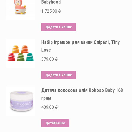
Babyhood
1,725.00
₴
Додати в кошик
Набір іграшок для ванни Спіралі, Tiny
Love
379.00
₴
Додати в кошик
Дитяча кокосова олія Kokoso Baby 168
грам
439.00
₴
Детальніше