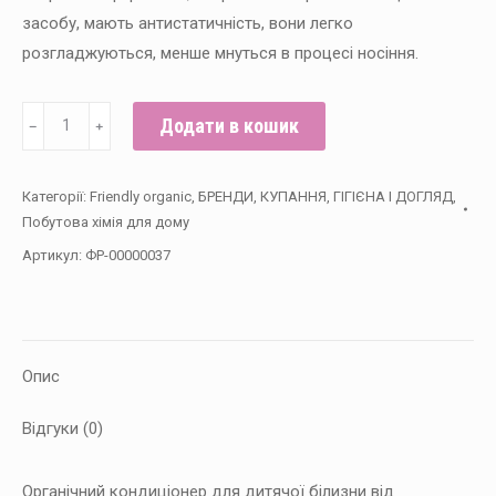
засобу, мають антистатичність, вони легко
розгладжуються, менше мнуться в процесі носіння.
Органічний
Додати в кошик
﹣
﹢
пом'якшувач
для
Категорії:
Friendly organic
,
БРЕНДИ
,
КУПАННЯ, ГІГІЄНА І ДОГЛЯД
,
прання
Побутова хімія для дому
з
Артикул:
ФР-00000037
олією
лаванди
Friendly
organic
Опис
750
мл
Відгуки (0)
кількість
Органічний кондиціонер для дитячої білизни від