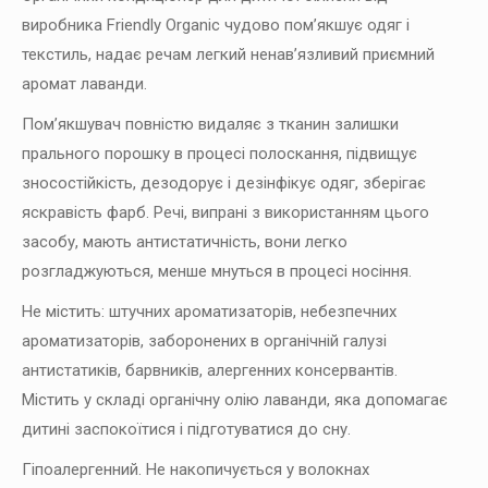
виробника Friendly Organic чудово пом’якшує одяг і
текстиль, надає речам легкий ненав’язливий приємний
аромат лаванди.
Пом’якшувач повністю видаляє з тканин залишки
прального порошку в процесі полоскання, підвищує
зносостійкість, дезодорує і дезінфікує одяг, зберігає
яскравість фарб. Речі, випрані з використанням цього
засобу, мають антистатичність, вони легко
розгладжуються, менше мнуться в процесі носіння.
Не містить: штучних ароматизаторів, небезпечних
ароматизаторів, заборонених в органічній галузі
антистатиків, барвників, алергенних консервантів.
Містить у складі органічну олію лаванди, яка допомагає
дитині заспокоїтися і підготуватися до сну.
Гіпоалергенний. Не накопичується у волокнах