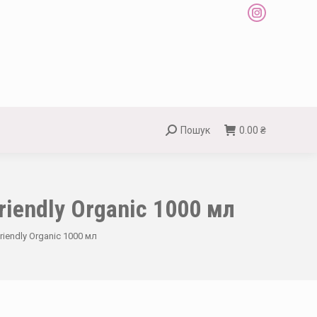
Instagram
page
opens
in
new
window
Пошук
0.00
₴
Search:
riendly Organic 1000 мл
iendly Organic 1000 мл