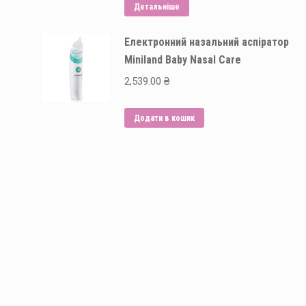
Детальніше
Електронний назальний аспіратор
Miniland Baby Nasal Сare
2,539.00
₴
Додати в кошик