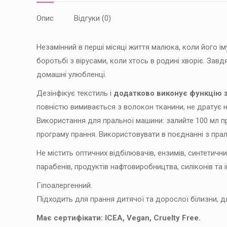
Опис
Відгуки (0)
Незамінний в перші місяці життя малюка, коли його і
боротьбі з вірусами, коли хтось в родині хворіє. Зав
домашні улюбленці.
Дезінфікує текстиль і
додатково виконує функцію 
повністю вимивається з волокон тканини, не дратує н
Використання для пральної машини: залийте 100 мл про
програму прання. Використовувати в поєднанні з пр
Не містить оптичних відбілювачів, ензимів, синтетичн
парабенів, продуктів нафтовиробництва, силіконів та 
Гіпоалергенний.
Підходить для прання дитячої та дорослої білизни, дл
Має сертифікати: ICEA, Vegan, Cruelty Free.