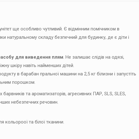
1000
мл
кількість
мунітет ще особливо чутливий. Є відмінним помічником в
дяки натуральному складу безпечний для будинку, де є діти і
засобу для виведення плям
. Не залишає слідів на одязі,
іжну шкіру навіть найменших дітей.
дукту в барабан пральної машини на 2,5 кг білизни і запустіть
альним порошком.
их барвників та ароматизаторів, агресивних ПАР, SLS, SLES,
інших небезпечних речовин.
я кольороої та білої тканини.