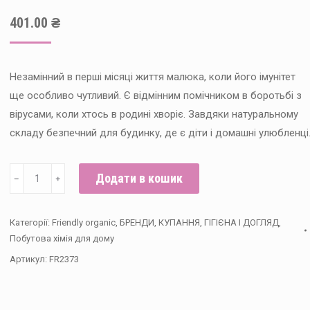
401.00
₴
Незамінний в перші місяці життя малюка, коли його імунітет
ще особливо чутливий. Є відмінним помічником в боротьбі з
вірусами, коли хтось в родині хворіє. Завдяки натуральному
складу безпечний для будинку, де є діти і домашні улюбленці
Органічний
Додати в кошик
﹣
﹢
дезінфектор
для
Категорії:
Friendly organic
,
БРЕНДИ
,
КУПАННЯ, ГІГІЄНА І ДОГЛЯД
,
прання
Побутова хімія для дому
дитячої
Артикул:
FR2373
білизни
Friendly
Organic