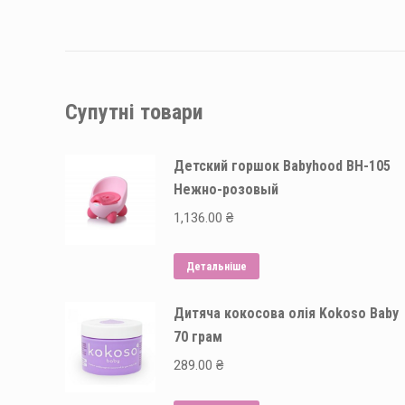
Супутні товари
Детский горшок Babyhood BH-105
Нежно-розовый
1,136.00
₴
Детальніше
Дитяча кокосова олія Kokoso Baby
70 грам
289.00
₴