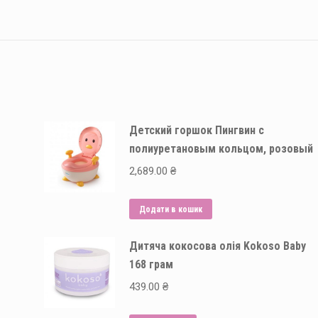
Детский горшок Пингвин с
полиуретановым кольцом, розовый
2,689.00
₴
Додати в кошик
Дитяча кокосова олія Kokoso Baby
168 грам
439.00
₴