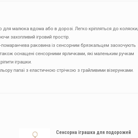
ою для малюка вдома або в дорозі. Легко кріпляться до коляски
ючи захопливий ігровий простір.
о-помаранчева раковина із сенсорним брязкальцем заохочують
 також оснащені сенсорними ярличками, які маленьким ручкам
ріпити іграшки.
ьору папаї з еластичною стрічкою з грайливими візерунками.
Сенсорна іграшка для подорожей