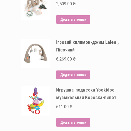
2,509.00
₴
Додати в кошик
Ігровий килимок-джим Lalee ,
Пісочний
6,269.00
₴
Додати в кошик
Игрушка-подвеска Yookidoo
музыкальная Коровка-пилот
611.00
₴
Додати в кошик