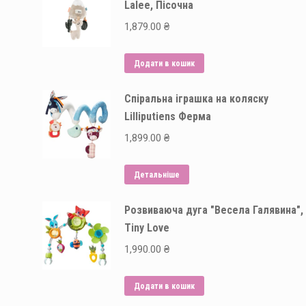
Lalee, Пісочна
1,879.00
₴
Додати в кошик
Спіральна іграшка на коляску
Lilliputiens Ферма
1,899.00
₴
Детальніше
Розвиваюча дуга "Весела Галявина",
Tiny Love
1,990.00
₴
Додати в кошик