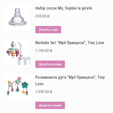
Набір сосок Mii, Sophie la girafe
355.00
₴
Цей
Оберіть опції
товар
Мобайл 3в1 "Мрії Принцеси", Tiny Love
має
кілька
1,790.00
₴
варіантів.
Параметри
Додати в кошик
можна
вибрати
Розвиваюча дуга "Мрії Принцеси", Tiny
на
Love
сторінці
1,990.00
₴
товару
Додати в кошик