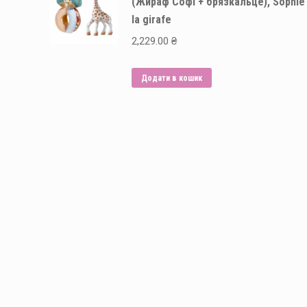
(Жираф Софі + брязкальце), Sophie
la girafe
2,229.00
₴
Додати в кошик