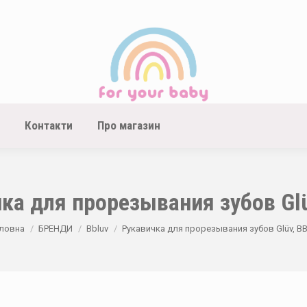
Контакти
Про магазин
ка для прорезывания зубов Glü
u are here:
ловна
БРЕНДИ
Bbluv
Рукавичка для прорезывания зубов Glüv, BB