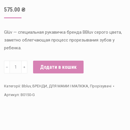
575.00
₴
Glüv — специальная рукавичка бренда BBluv серого цвета,
заметно облегчающая процесс прорезывания зубов у
ребенка.
Рукавичка
Додати в кошик
﹣
﹢
для
прорезывания
Категорії:
Bbluv
,
БРЕНДИ
,
ДЛЯ МАМИ І МАЛЮКА
,
Прорізувачі
зубов
Артикул:
B0150-G
Glüv,
BBluv
кількість