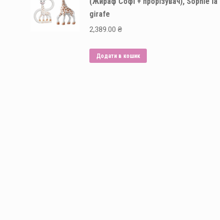
(Жираф Софі + прорізувач), Sophie la
girafe
2,389.00
₴
Додати в кошик