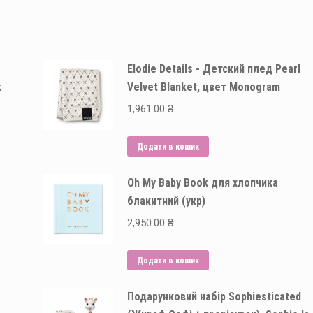
Elodie Details - Детский плед Pearl
k
Velvet Blanket, цвет Monogram
1,961.00
₴
Додати в кошик
Oh My Baby Book для хлопчика
блакитний (укр)
2,950.00
₴
Додати в кошик
Подарунковий набір Sophiesticated