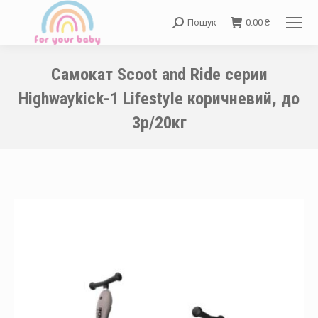
Пошук
0.00
₴
Search:
Самокат Scoot and Ride серии
Highwaykick-1 Lifestyle коричневий, до
3р/20кг
You are here: