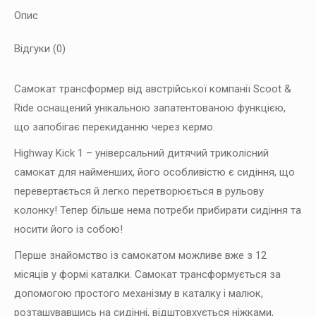
коричневий,
Опис
до
3р/20кг
Відгуки (0)
кількість
Самокат трансформер від австрійської компанії Scoot &
Ride оснащений унікальною запатентованою функцією,
що запобігає перекиданню через кермо.
Highway Kick 1 – універсальний дитячий триколісний
самокат для найменших, його особливістю є сидіння, що
перевертається й легко перетворюється в рульову
колонку! Тепер більше нема потреби прибирати сидіння та
носити його із собою!
Перше знайомство із самокатом можливе вже з 12
місяців у формі каталки. Самокат трансформується за
допомогою простого механізму в каталку і малюк,
розташувавшись на сидінні, відштовхується ніжками,