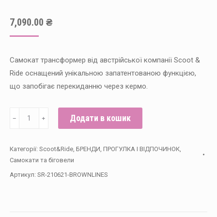
7,090.00
₴
Самокат трансформер від австрійської компанії Scoot &
Ride оснащений унікальною запатентованою функцією,
що запобігає перекиданню через кермо.
Самокат
Додати в кошик
﹣
﹢
Scoot
and
Категорії:
Scoot&Ride
,
БРЕНДИ
,
ПРОГУЛКА І ВІДПОЧИНОК
,
Ride
Самокати та біговели
серии
Артикул:
SR-210621-BROWNLINES
Highwaykick-
1
Lifestyle