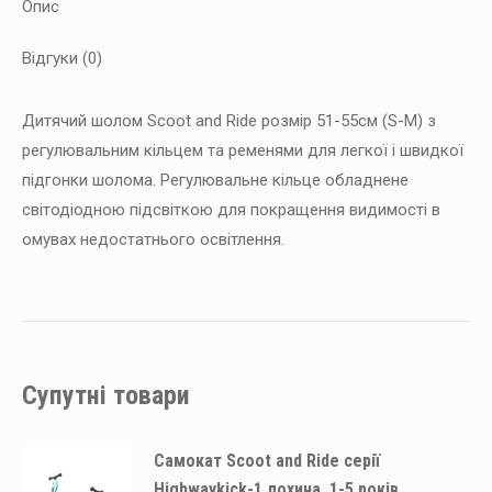
Опис
Відгуки (0)
Дитячий шолом Scoot and Ride розмір 51-55см (S-М) з
регулювальним кільцем та ременями для легкої і швидкої
підгонки шолома. Регулювальне кільце обладнене
світодіодною підсвіткою для покращення видимості в
омувах недостатнього освітлення.
Супутні товари
Самокат Scoot and Ride серії
Highwaykick-1 лохина, 1-5 років