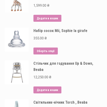
1,599.00
₴
Додати в кошик
Набір сосок Mii, Sophie la girafe
355.00
₴
Цей
Оберіть опції
товар
Стільчик для годування Up & Down,
має
Beaba
кілька
варіантів.
12,250.00
₴
Параметри
можна
Додати в кошик
вибрати
на
Світильник-нічник Torch , Beaba