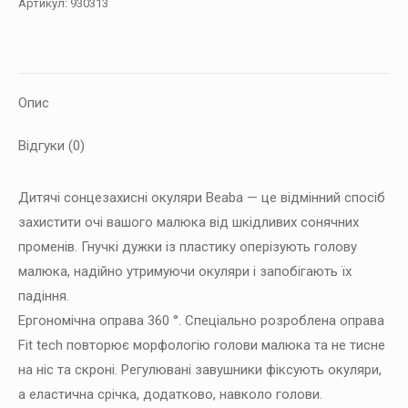
Артикул:
930313
Опис
Відгуки (0)
Дитячі сонцезахисні окуляри Beaba — це відмінний спосіб
захистити очі вашого малюка від шкідливих сонячних
променів. Гнучкі дужки із пластику оперізують голову
малюка, надійно утримуючи окуляри і запобігають їх
падіння.
Ергономічна оправа 360 °. Спеціально розроблена оправа
Fit tech повторює морфологію голови малюка та не тисне
на ніс та скроні. Регулювані завушники фіксують окуляри,
а еластична срічка, додатково, навколо голови.