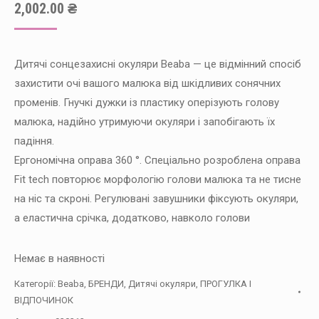
2,002.00
₴
Дитячі сонцезахисні окуляри Beaba — це відмінний спосіб
захистити очі вашого малюка від шкідливих сонячних
променів. Гнучкі дужки із пластику оперізують голову
малюка, надійно утримуючи окуляри і запобігають їх
падіння.
Ергономічна оправа 360 °. Спеціально розроблена оправа
Fit tech повторює морфологію голови малюка та не тисне
на ніс та скроні. Регулювані завушники фіксують окуляри,
а еластична срічка, додатково, навколо голови
Немає в наявності
Категорії:
Beaba
,
БРЕНДИ
,
Дитячі окуляри
,
ПРОГУЛКА І
ВІДПОЧИНОК