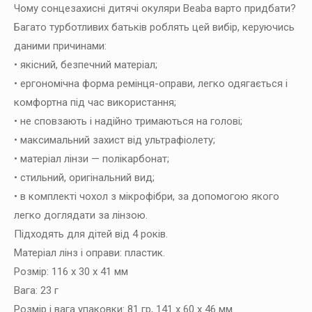
Чому сонцезахисні дитячі окуляри Beaba варто придбати?
Багато турботливих батьків роблять цей вибір, керуючись
даними причинами:
• якісний, безпечний матеріал;
• ергономічна форма ремінця-оправи, легко одягається і
комфортна під час використання;
• не сповзають і надійно тримаються на голові;
• максимальний захист від ультрафіолету;
• матеріал лінзи — полікарбонат;
• стильний, оригінальний вид;
• в комплекті чохол з мікрофібри, за допомогою якого
легко доглядати за лінзою.
Підходять для дітей від 4 років.
Матеріал лінз і оправи: пластик.
Розмір: 116 х 30 х 41 мм
Вага: 23 г
Розмір і вага упаковки: 81 гр, 141 х 60 х 46 мм