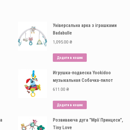
Універсальна арка з іграшками
Badabulle
1,095.00
₴
Додати в кошик
Игрушка-подвеска Yookidoo
музыкальная Собачка-пилот
611.00
₴
Додати в кошик
а
Розвиваюча дуга "Мрії Принцеси",
Tiny Love