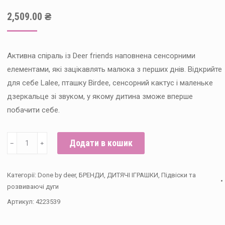
2,509.00
₴
Активна спіраль із Deer friends наповнена сенсорними
елементами, які зацікавлять малюка з перших днів. Відкрийте
для себе Lalee, пташку Birdee, сенсорний кактус і маленьке
дзеркальце зі звуком, у якому дитина зможе вперше
побачити себе.
Спіраль
Додати в кошик
﹣
﹢
активності
Lalee,
Категорії:
Done by deer
,
БРЕНДИ
,
ДИТЯЧІ ІГРАШКИ
,
Підвіски та
Пісочна
розвиваючі дуги
кількість
Артикул:
4223539