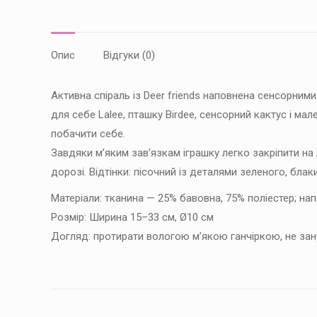
Опис
Відгуки (0)
Активна спіраль із Deer friends наповнена сенсорними
для себе Lalee, пташку Birdee, сенсорний кактус і м
побачити себе.
Завдяки м’яким зав’язкам іграшку легко закріпити на л
дорозі. Відтінки: пісочний із деталями зеленого, бла
Матеріали: тканина — 25% бавовна, 75% поліестер; н
Розмір: Ширина 15–33 см, Ø10 см
Догляд: протирати вологою м’якою ганчіркою, не зан