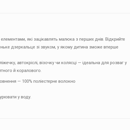
 елементами, які зацікавлять малюка з перших днів. Відкрийте
аленьке дзеркальце зі звуком, у якому дитина зможе вперше
іжечку, автокріслі, візочку чи колясці — ідеальна для розваг у
китного й коралового.
аповнення — 100% поліестерне волокно
урювати у воду.