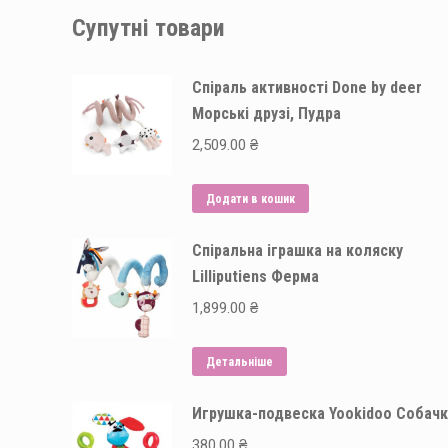
Супутні товари
Спіраль активності Done by deer
Морські друзі, Пудра
2,509.00
₴
Додати в кошик
Спіральна іграшка на коляску
Lilliputiens Ферма
1,899.00
₴
Детальніше
Игрушка-подвеска Yookidoo Собачк
380.00
₴