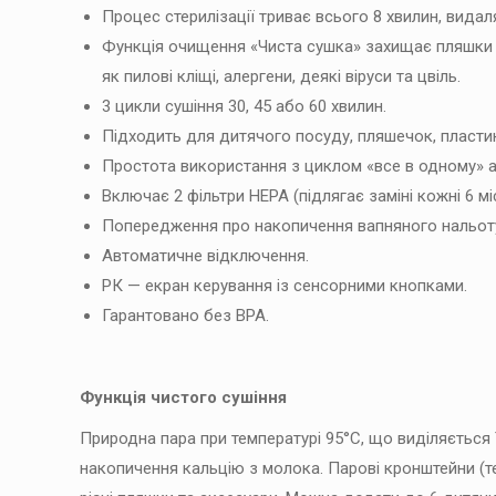
Процес стерилізації триває всього 8 хвилин, видаляю
Функція очищення «Чиста сушка» захищає пляшки в
як пилові кліщі, алергени, деякі віруси та цвіль.
3 цикли сушіння 30, 45 або 60 хвилин.
Підходить для дитячого посуду, пляшечок, пластико
Простота використання з циклом «все в одному» 
Включає 2 фільтри HEPA (підлягає заміні кожні 6 міс
Попередження про накопичення вапняного нальот
Автоматичне відключення.
РК — екран керування із сенсорними кнопками.
Гарантовано без BPA.
Функція чистого сушіння
Природна пара при температурі 95°C, що виділяється Tu
накопичення кальцію з молока. Парові кронштейни (т