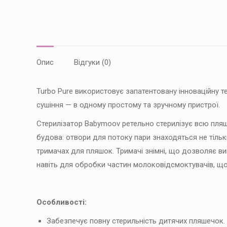
Опис
Відгуки (0)
Turbo Pure використовує запатентовану інноваційну т
сушіння — в одному простому та зручному пристрої.
Стерилізатор Babymoov ретельно стерилізує всю пляш
будова: отвори для потоку пари знаходяться не тільки
тримачах для пляшок. Тримачі знімні, що дозволяє в
навіть для обробки частин молоковідсмоктувачів, щ
Особливості:
Забезпечує повну стерильність дитячих пляшечок.