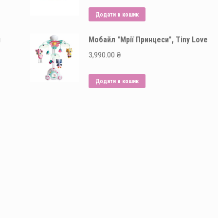
Додати в кошик
я
Мобайл "Мрії Принцеси", Tiny Love
3,990.00
₴
Додати в кошик