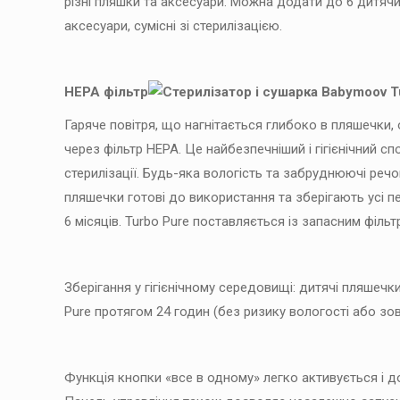
різні пляшки та аксесуари. Можна додати до 6 дитячи
аксесуари, сумісні зі стерилізацією.
HEPA фільтр
Гаряче повітря, що нагнітається глибоко в пляшечки, 
через фільтр HEPA. Це найбезпечніший і гігієнічний с
стерилізації. Будь-яка вологість та забруднюючі речо
пляшечки готові до використання та зберігають усі п
6 місяців. Turbo Pure поставляється із запасним фільт
Зберігання у гігієнічному середовищі: дитячі пляшечк
Pure протягом 24 годин (без ризику вологості або зов
Функція кнопки «все в одному» легко активується і д