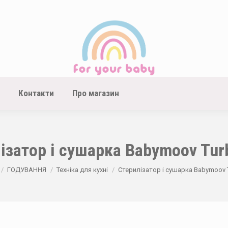
Контакти
Про магазин
ізатор і сушарка Babymoov Tur
here:
ГОДУВАННЯ
Техніка для кухні
Стерилізатор і сушарка Babymoov T