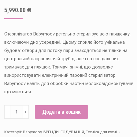
5,990.00
₴
Стерилізатор Babymoov ретельно стерилізує всю пляшечку,
включаючи дно усередині. Цьому сприяє його унікальна
будова: отвори для потоку пари знаходяться не тільки на
центральній направляючій трубці, але і на спеціальних
тримачах для пляшок. Тримачі знімні, що дозволяє
використовувати електричний паровий стерилізатор
Babymoov навіть для обробки частин молоковідсмоктувачів,
що миються.
Стерилізатор
Додати в кошик
﹣
﹢
і
сушарка
Категорії:
Babymoov
,
БРЕНДИ
,
ГОДУВАННЯ
,
Техніка для кухні
Babymoov