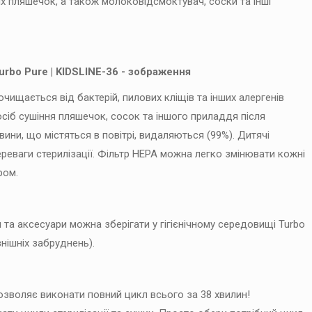
х пляшечок, а також молоковідсмоктувач, соски та інші
очищається від бактерій, пилових кліщів та інших алергенів
посіб сушіння пляшечок, сосок та іншого приладдя після
вини, що містяться в повітрі, видаляються (99%). Дитячі
ереваги стерилізації. Фільтр HEPA можна легко змінювати кожні
ром.
и та аксесуари можна зберігати у гігієнічному середовищі Turbo
нішніх забруднень).
озволяє виконати повний цикл всього за 38 хвилин!