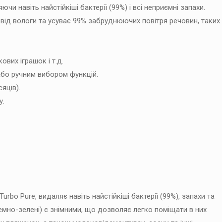
чи навіть найстійкіші бактерії (99%) і всі неприємні запахи.
ід вологи та усуває 99% забруднюючих повітря речовин, таких
вих іграшок і т.д.
або ручним вибором функцій.
яців).
у.
rbo Pure, видаляє навіть найстійкіші бактерії (99%), запахи та
емно-зелені) є знімними, що дозволяє легко поміщати в них