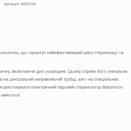
Артикул:
A003106
Turbo
Pure
кількість
ехнологію, що гарантує найефективніший цикл стерилізації та
ечку, включаючи дно усередині. Цьому сприяє його унікальна
 на центральній направляючій трубці, але і на спеціальних
икористовувати електричний паровий стерилізатор Babymoov
о миються.