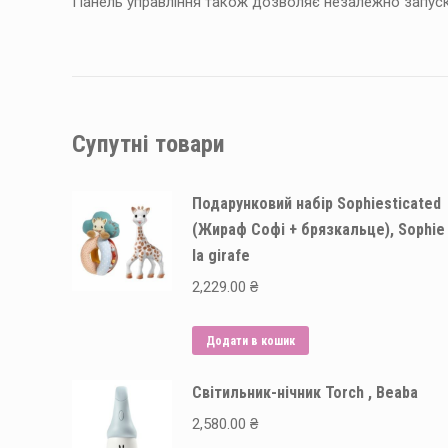
Панель управління також дозволяє незалежно запуска
Супутні товари
Подарунковий набір Sophiesticated
(Жираф Софі + брязкальце), Sophie
la girafe
2,229.00
₴
Додати в кошик
Світильник-нічник Torch , Beaba
2,580.00
₴