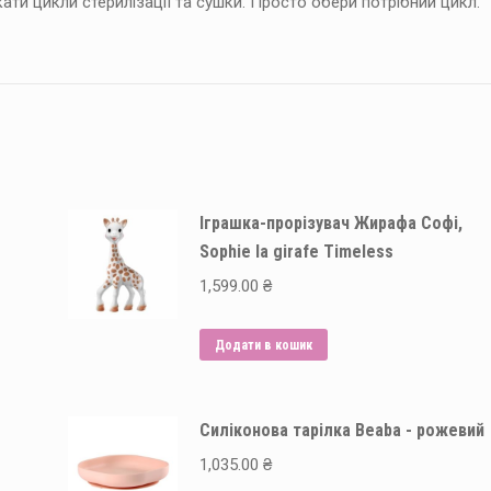
ти цикли стерилізації та сушки. Просто обери потрібний цикл.
Іграшка-прорізувач Жирафа Софі,
Sophie la girafe Timeless
1,599.00
₴
Додати в кошик
Силіконова тарілка Beaba - рожевий
1,035.00
₴