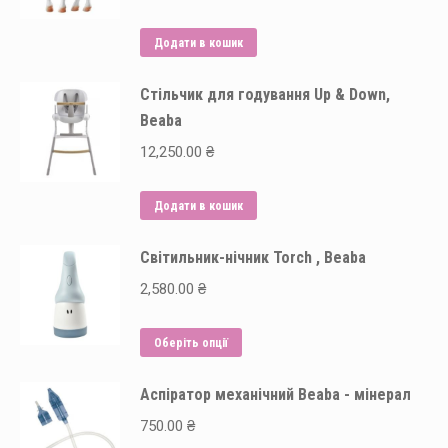
Додати в кошик
Стільчик для годування Up & Down,
Beaba
12,250.00
₴
Додати в кошик
Світильник-нічник Torch , Beaba
2,580.00
₴
Цей
Оберіть опції
товар
Аспіратор механічний Beaba - мінерал
має
кілька
750.00
₴
варіантів.