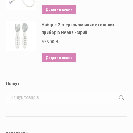
Параметри
Додати в кошик
можна
вибрати
Набір з 2-х ергономічних столових
на
приборів Beaba -сірий
сторінці
575.00
₴
товару
Додати в кошик
Пошук