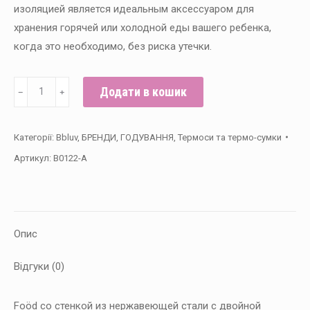
изоляцией является идеальным аксессуаром для
хранения горячей или холодной еды вашего ребенка,
когда это необходимо, без риска утечки.
Термоконтейнер
Додати в кошик
﹣
﹢
для
пищевых
Категорії:
Bbluv
,
БРЕНДИ
,
ГОДУВАННЯ
,
Термоси та термо-сумки
продуктов
Артикул:
B0122-A
с
ложкой
bbluv
кількість
Опис
Відгуки (0)
Foöd со стенкой из нержавеющей стали с двойной