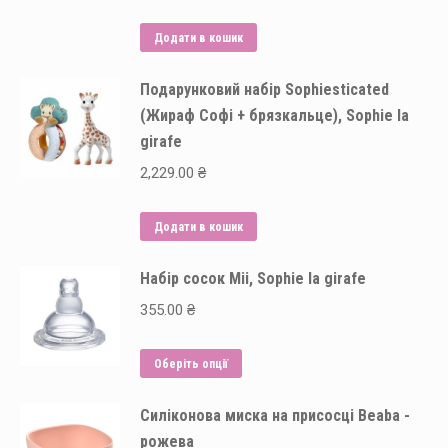
Додати в кошик
Подарунковий набір Sophiesticated
(Жираф Софі + брязкальце), Sophie la
girafe
2,229.00
₴
Додати в кошик
Набір сосок Mii, Sophie la girafe
355.00
₴
Цей
Оберіть опції
товар
Силіконова миска на присосці Beaba -
має
рожева
кілька