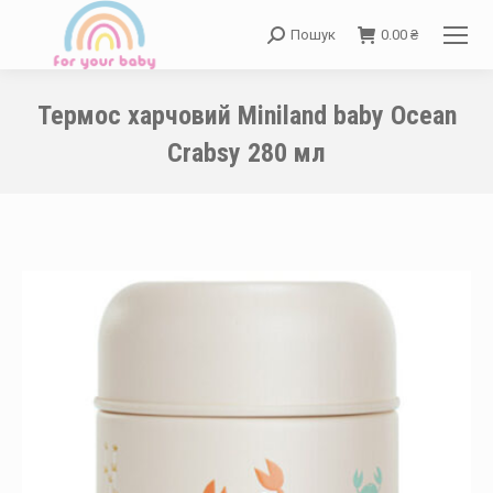
Пошук
0.00
₴
Search:
Термос харчовий Miniland baby Ocean
Crabsy 280 мл
You are here: