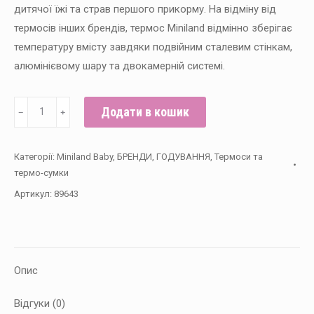
дитячої їжі та страв першого прикорму. На відміну від
термосів інших брендів, термос Miniland відмінно зберігає
температуру вмісту завдяки подвійним сталевим стінкам,
алюмінієвому шару та двокамерній системі.
Термос
Додати в кошик
﹣
﹢
харчовий
Miniland
Категорії:
Miniland Baby
,
БРЕНДИ
,
ГОДУВАННЯ
,
Термоси та
baby
термо-сумки
Ocean
Артикул:
89643
Crabsy
280
мл
кількість
Опис
Відгуки (0)