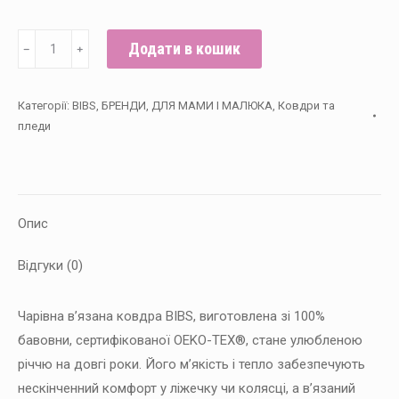
В’язана
Додати в кошик
﹣
﹢
ковдра
BIBS
Категорії:
BIBS
,
БРЕНДИ
,
ДЛЯ МАМИ І МАЛЮКА
,
Ковдри та
Knitted
пледи
Blanket
Pointelle,Ivory
кількість
Опис
Відгуки (0)
Чарівна в’язана ковдра BIBS, виготовлена ​​зі 100%
бавовни, сертифікованої OEKO-TEX®, стане улюбленою
річчю на довгі роки. Його м’якість і тепло забезпечують
нескінченний комфорт у ліжечку чи колясці, а в’язаний