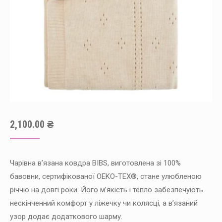
2,100.00
₴
Чарівна в’язана ковдра BIBS, виготовлена ​​зі 100%
бавовни, сертифікованої OEKO-TEX®, стане улюбленою
річчю на довгі роки. Його м’якість і тепло забезпечують
нескінченний комфорт у ліжечку чи колясці, а в’язаний
узор додає додаткового шарму.