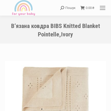
Пошук
0.00
₴
Search:
В’язана ковдра BIBS Knitted Blanket
Pointelle,Ivory
You are here: