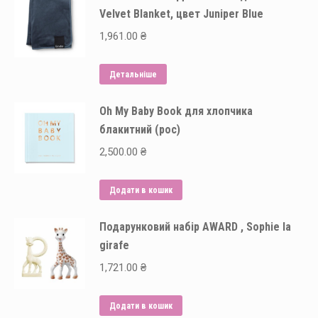
Velvet Blanket, цвет Juniper Blue
1,961.00
₴
Детальніше
Oh My Baby Book для хлопчика
блакитний (рос)
2,500.00
₴
Додати в кошик
Подарунковий набір AWARD , Sophie la
girafe
1,721.00
₴
Додати в кошик