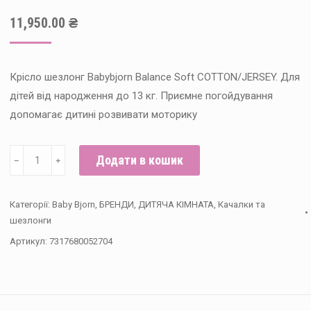
11,950.00
₴
Крісло шезлонг Babybjorn Balance Soft COTTON/JERSEY. Для
дітей від народження до 13 кг. Приємне погойдування
допомагає дитині розвивати моторику
BabyBjorn
Додати в кошик
﹣
﹢
—
Крісло-
Категорії:
Baby Bjorn
,
БРЕНДИ
,
ДИТЯЧА КІМНАТА
,
Качалки та
шезлонг
шезлонги
Bouncer
Артикул:
7317680052704
Balance
Soft
Woven/Jersey,
Light