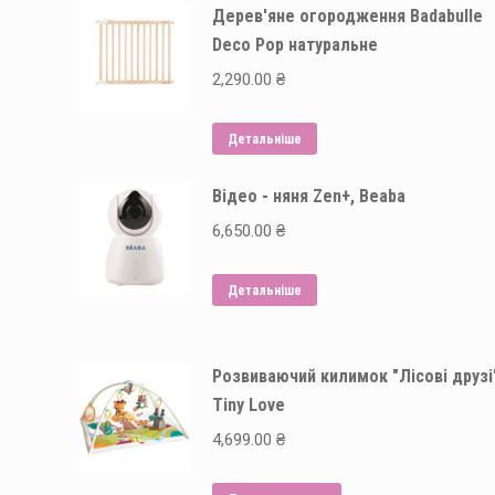
Дерев'яне огородження Badabulle
Deco Pop натуральне
2,290.00
₴
Детальніше
Відео - няня Zen+, Beaba
6,650.00
₴
Детальніше
Розвиваючий килимок "Лісові друзі
Tiny Love
4,699.00
₴