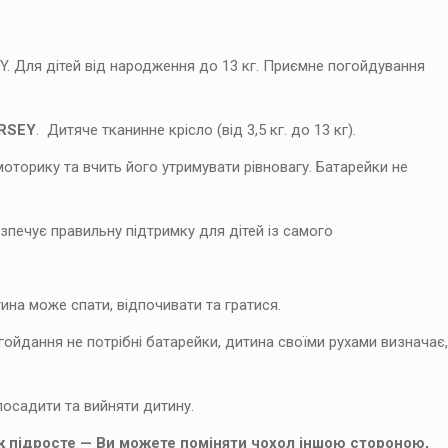
sage/Grey
кількість
Y. Для дітей від народження до 13 кг. Приємне погойдування
ERSEY
. Дитяче тканинне крісло (від 3,5 кг. до 13 кг).
торику та вчить його утримувати рівновагу. Батарейки не
печує правильну підтримку для дітей із самого
ина може спати, відпочивати та гратися.
гойдання не потрібні батарейки, дитина своїми рухами визначає,
посадити та вийняти дитину.
к підросте — Ви можете поміняти чохол іншою стороною,