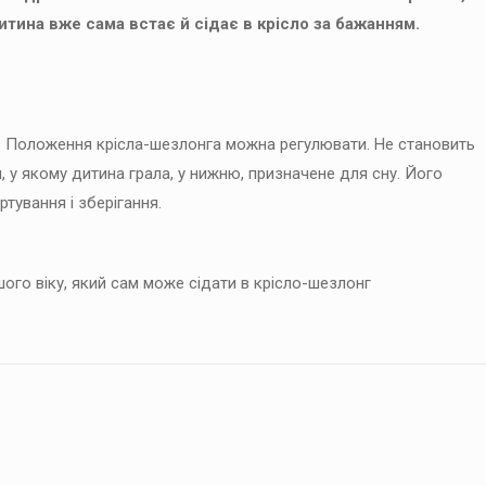
итина вже сама встає й сідає в крісло за бажанням.
. Положення крісла-шезлонга можна регулювати. Не становить
 у якому дитина грала, у нижню, призначене для сну. Його
тування і зберігання.
ого віку, який сам може сідати в крісло-шезлонг