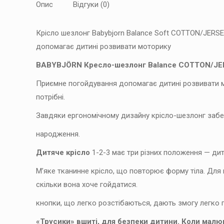
Опис
Відгуки (0)
Крісло шезлонг Babybjorn Balance Soft COTTON/JERSE
допомагає дитині розвивати моторику
BABYBJÖRN Кресло-шезлонг Balance COTTON/J
Приємне погойдування допомагає дитині розвивати мо
потрібні.
Завдяки ергономічному дизайну крісло-шезлонг забез
народження.
Дитяче крісло
1-2-3 має три різних положення — дит
М’яке тканинне крісло, що повторює форму тіла. Для 
скільки вона хоче гойдатися.
кнопки, що легко розстібаються, дають змогу легко 
«Трусики» вшиті, для безпеки дитини. Коли малю