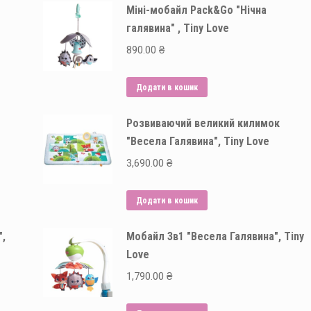
Міні-мобайл Pack&Go "Нічна
галявина" , Tiny Love
890.00
₴
Додати в кошик
Розвиваючий великий килимок
"Весела Галявина", Tiny Love
3,690.00
₴
Додати в кошик
",
Мобайл 3в1 "Весела Галявина", Tiny
Love
1,790.00
₴