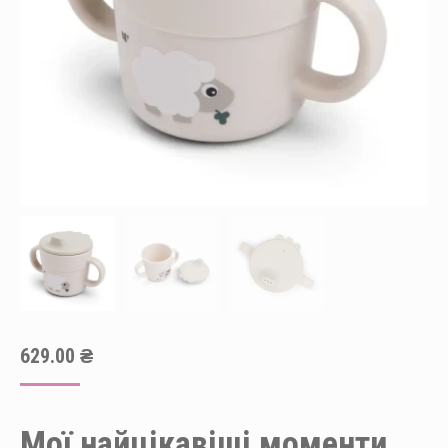
629.00
₴
Мої найцікавіші моменти