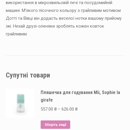
використання в мікрохвильовій печі та посудомийній
машині. М’якого пісочного кольору з грайливим мотивом
Дотті та Вівці він додасть веселої нотки вашому прийому
їжі. Нехай друзі-оленяки зроблять кожен ковток
грайливим.
Супутні товари
Пляшечка для годування Mii, Sophie la
girafe
Price
557.00
₴
–
626.00
₴
range:
Цей
557.00 ₴
Оберіть опції