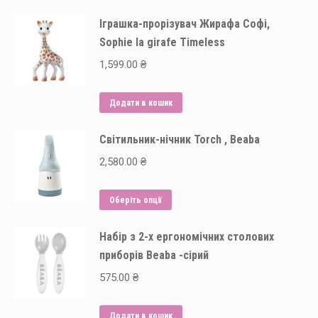
товар
through
Іграшка-прорізувач Жирафа Софі,
має
626.00 ₴
Sophie la girafe Timeless
кілька
варіантів.
1,599.00
₴
Параметри
можна
Додати в кошик
вибрати
на
Світильник-нічник Torch , Beaba
сторінці
2,580.00
₴
товару
Цей
Оберіть опції
товар
Набір з 2-х ергономічних столових
має
приборів Beaba -сірий
кілька
варіантів.
575.00
₴
Параметри
можна
Додати в кошик