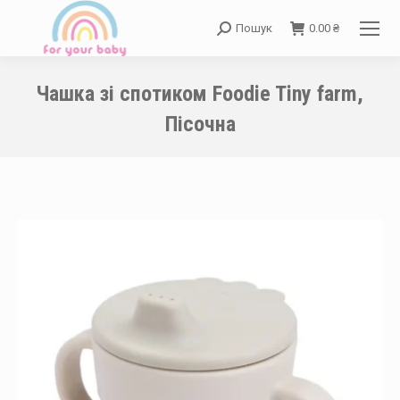
Пошук
0.00
₴
Search:
Чашка зі спотиком Foodie Tiny farm,
Пісочна
You are here: