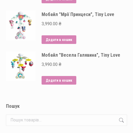
вибрати
на
Мобайл "Мрії Принцеси", Tiny Love
сторінці
3,990.00
₴
товару
Додати в кошик
Мобайл "Весела Галявина", Tiny Love
3,990.00
₴
Додати в кошик
Пошук