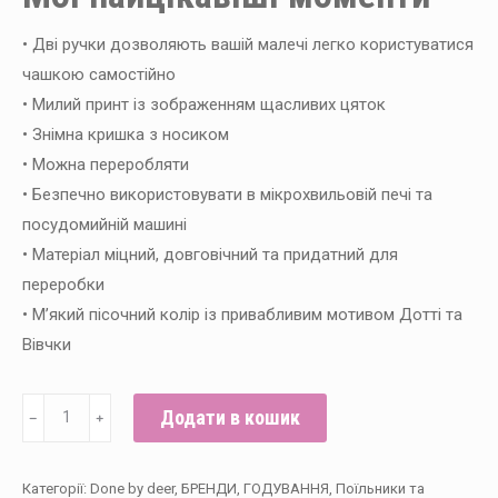
• Дві ручки дозволяють вашій малечі легко користуватися
чашкою самостійно
• Милий принт із зображенням щасливих цяток
• Знімна кришка з носиком
• Можна переробляти
• Безпечно використовувати в мікрохвильовій печі та
посудомийній машині
• Матеріал міцний, довговічний та придатний для
переробки
• М’який пісочний колір із привабливим мотивом Дотті та
Вівчки
Чашка
Додати в кошик
﹣
﹢
зі
спотиком
Категорії:
Done by deer
,
БРЕНДИ
,
ГОДУВАННЯ
,
Поїльники та
Foodie