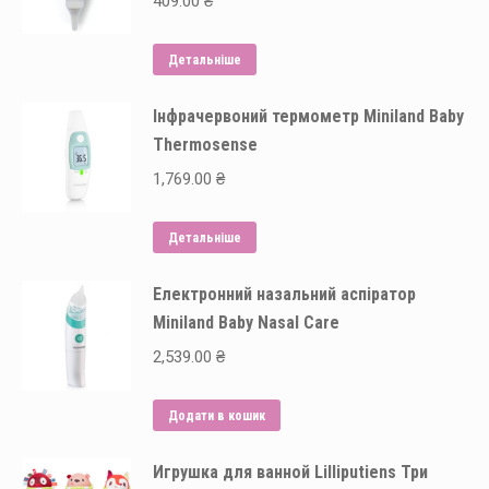
409.00
₴
Детальніше
Інфрачервоний термометр Miniland Baby
Thermosense
1,769.00
₴
Детальніше
Електронний назальний аспіратор
Miniland Baby Nasal Сare
2,539.00
₴
Додати в кошик
Игрушка для ванной Lilliputiens Три