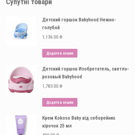
Супутні товари
Детский горшок Babyhood Нежно-
голубой
1,136.00
₴
Додати в кошик
Детский горшок Изобретатель, светло-
розовый Babyhood
1,783.00
₴
Додати в кошик
Крем Kokoso Baby від себорейних
кірочок 25 мл