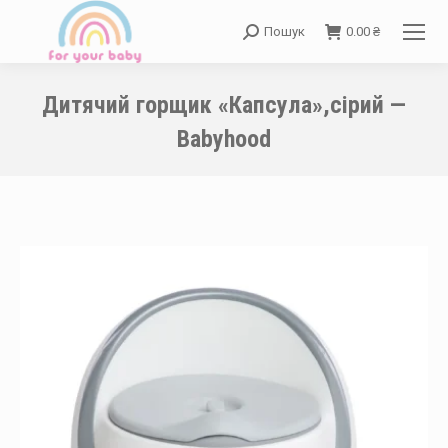
Пошук
0.00
₴
Search:
Дитячий горщик «Капсула»,сірий —
Babyhood
You are here: