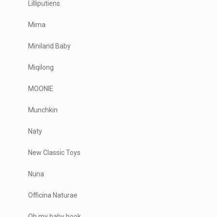
Lilliputiens
Mima
Miniland Baby
Miqilong
MOONIE
Munchkin
Naty
New Classic Toys
Nuna
Officina Naturae
Oh my baby book