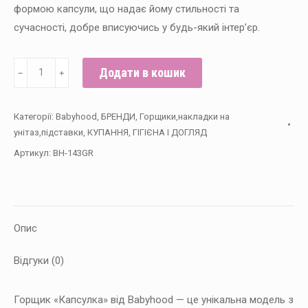
формою капсули, що надає йому стильності та
сучасності, добре вписуючись у будь-який інтер’єр.
Дитячий
Додати в кошик
﹣
﹢
горщик
"Капсула",сірий
Категорії:
Babyhood
,
БРЕНДИ
,
Горщики,накладки на
-
унітаз,підставки
,
КУПАННЯ, ГІГІЄНА І ДОГЛЯД
Babyhood
Артикул:
BH-143GR
кількість
Опис
Відгуки (0)
Горщик «Капсулка» від Babyhood — це унікальна модель з