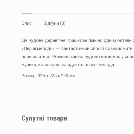
Опис
Відгуки (0)
Це чудове дерев’яне іграшкове піаніно однієї октави з
«Перші мелодії» — фантастичний спосіб познайомити
повеселитися. Рожеве піаніно чудово виглядає у спаль
музики, коли вони складають власні мелодії.
Розмір: 325 х 225 х 290 мм
Супутні товари