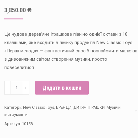
3,850.00
₴
Це чудове дерев’яне іграшкове піаніно однієї октави з 18
клавішами, яке входить в лінійку продуктів New Classic Toys
«Перші мелодії» — фантастичний спосіб познайомити малюків
з дивовижним світом створення музики. просто
повеселитися.
Дитяче
Додати в кошик
﹣
﹢
піаніно,
New
Категорії:
New Classic Toys
,
БРЕНДИ
,
ДИТЯЧІ ІГРАШКИ
,
Музичні
Classic
інструменти
Toys,
Артикул:
10158
рожеве,
18