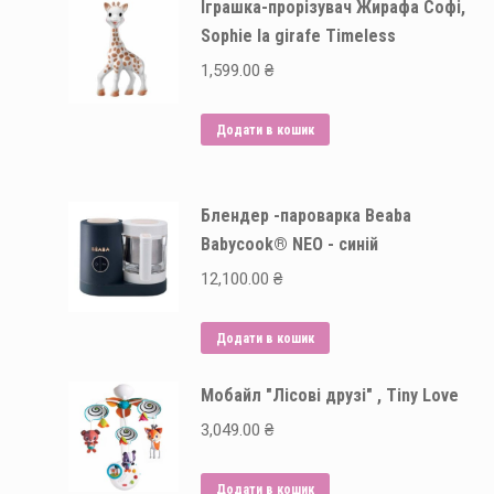
Іграшка-прорізувач Жирафа Софі,
Sophie la girafe Timeless
1,599.00
₴
Додати в кошик
Блендер -пароварка Beaba
Babycook® NEO - синій
12,100.00
₴
Додати в кошик
Мобайл "Лісові друзі" , Tiny Love
3,049.00
₴
Додати в кошик