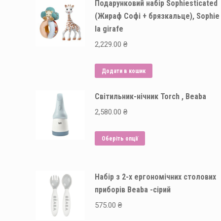
Подарунковий набір Sophiesticated
(Жираф Софі + брязкальце), Sophie
la girafe
2,229.00
₴
Додати в кошик
Світильник-нічник Torch , Beaba
2,580.00
₴
Цей
Оберіть опції
товар
має
Набір з 2-х ергономічних столових
кілька
приборів Beaba -сірий
варіантів.
Параметри
575.00
₴
можна