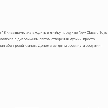
клавіш
кількість
 18 клавішами, яке входить в лінійку продуктів New Classic Toys
 малюків з дивовижним світом створення музики. просто
ні або ігровій кімнаті. Допомагає дітям розвинути розуміння