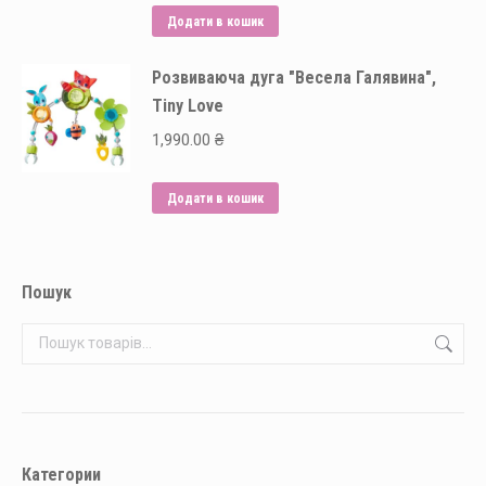
Додати в кошик
Розвиваюча дуга "Весела Галявина",
Tiny Love
1,990.00
₴
Додати в кошик
Пошук
Категории