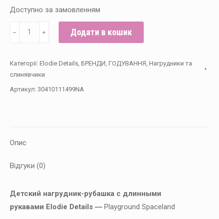
Доступно за замовленням
Elodie
Додати в кошик
﹣
﹢
Details
-
Категорії:
Elodie Details
,
БРЕНДИ
,
ГОДУВАННЯ
,
Нагрудники та
Детский
слинявчики
нагрудник-
Артикул:
30410111499NA
рубашка
с
длинными
рукавами,
Опис
Playground
Spaceland
Відгуки (0)
кількість
Детский нагрудник-рубашка с длинными
рукавами Elodie Details ―
Playground Spaceland