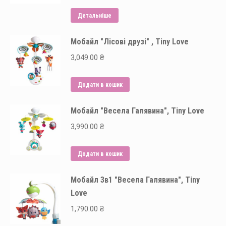
можна
Детальніше
вибрати
на
Мобайл "Лісові друзі" , Tiny Love
сторінці
3,049.00
₴
товару
Додати в кошик
Мобайл "Весела Галявина", Tiny Love
3,990.00
₴
Додати в кошик
Мобайл 3в1 "Весела Галявина", Tiny
Love
1,790.00
₴