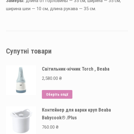
Замеры:
длина от горловины — 35 см, ширина — 35 см,
ширина шеи — 10 см, длина рукава — 35 см.
Супутні товари
Світильник-нічник Torch , Beaba
2,580.00
₴
Цей
Оберіть опції
товар
Контейнер для варки круп Beaba
має
Babycook® /Plus
кілька
варіантів.
760.00
₴
Параметри