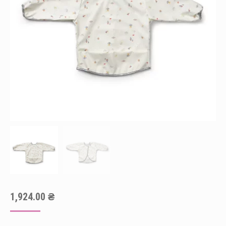
1,924.00
₴