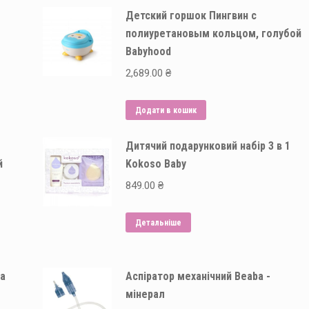
Детский горшок Пингвин с
полиуретановым кольцом, голубой
Babyhood
2,689.00
₴
Додати в кошик
Дитячий подарунковий набір 3 в 1
й
Kokoso Baby
849.00
₴
Детальніше
ка
Аспіратор механічний Beaba -
мінерал