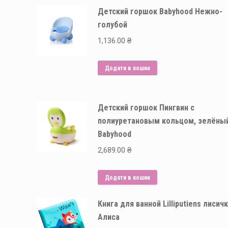
Детский горшок Babyhood Нежно-
голубой
1,136.00
₴
Додати в кошик
Детский горшок Пингвин с
полиуретановым кольцом, зелёны
Babyhood
2,689.00
₴
Додати в кошик
Книга для ванной Lilliputiens лисич
Алиса