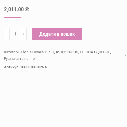
2,011.00
₴
Elodie
Додати в кошик
﹣
﹢
-
Полотенце-
Категорії:
Elodie Details
,
БРЕНДИ
,
КУПАННЯ, ГІГІЄНА І ДОГЛЯД
,
пончо
Рушники та пончо
с
Артикул:
70655106102NA
капюшоном
Vanilla
White
кількість