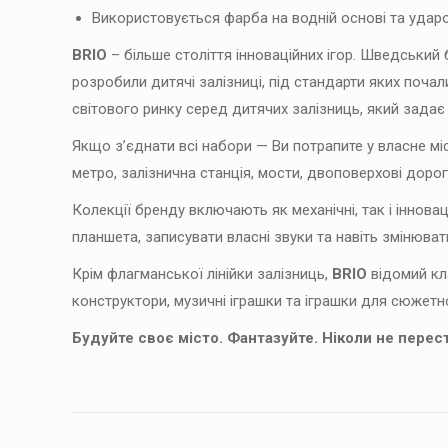
Використовується фарба на водній основі та ударо
BRIO
– більше століття інноваційних ігор. Шведський
розробили дитячі залізниці, під стандарти яких поча
світового ринку серед дитячих залізниць, який задає 
Якщо з’єднати всі набори — Ви потрапите у власне міс
метро, ​​залізнична станція, мости, двоповерхові дороги
Колекції бренду включають як механічні, так і іннова
планшета, записувати власні звуки та навіть змінюват
Крім флагманської лінійки залізниць,
BRIO
відомий кла
конструктори, музичні іграшки та іграшки для сюжетн
Будуйте своє місто. Фантазуйте. Ніколи не перес