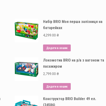
Набір BRIO Моя перша залізниця на
батарейках
4,299.00
₴
Додати в кошик
Локомотив BRIO на р/в з вагоном та
пасажиром
2,799.00
₴
Додати в кошик
я
Конструктор BRIO Builder 49 ел.
(34586)