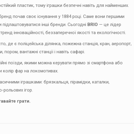
стійкий пластик, тому іграшки безпечні навіть для найменших.
 бренд почав своє існування у 1884 році. Саме вони першими
ли підлаштовуватися інші бренди. Сьогодні
BRIO
— це лідер
тренд інноваційності, беззаперечної якості та екологічності.
то, де є поліцейська ділянка, пожежна станція, кран, аеропорт,
, пором, вантажні станції і навіть сафарі.
ційні поїзди, якими можна керувати прямо зі смартфона або
и колір фар на локомотивах.
сичними іграшками: брязкальця, пірамідки, каталки,
о-рольових ігор.
тавайте грати.