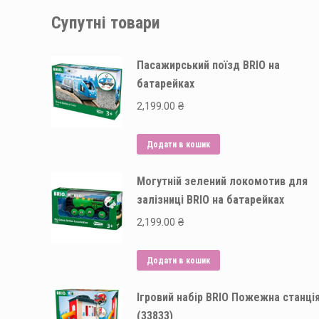
Супутні товари
Пасажирський поїзд BRIO на
батарейках
2,199.00
₴
Додати в кошик
Могутній зелений локомотив для
залізниці BRIO на батарейках
2,199.00
₴
Додати в кошик
Ігровий набір BRIO Пожежна станці
(33833)