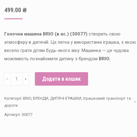
499.00
₴
Гоночна машина BRIO (в ас.) (30077)
створить свою
атмосферу в дитячій. Це легка у використанні іграшка, з якою
весело грати дітям будь-якого віку. Машинка — це чудова
можливість познайомити дитину з брендом
BRIO.
Гоночна
Додати в кошик
﹣
﹢
машина
BRIO
Категорії:
BRIO
,
БРЕНДИ
,
ДИТЯЧІ ІГРАШКИ
,
Іграшковий транспорт та
(в
дороги
ас.)
Артикул:
30077
(30077)
кількість