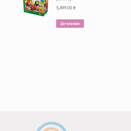
5,499.00
₴
Детальніше
Способи оплати: