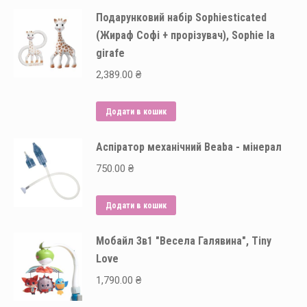
Подарунковий набір Sophiesticated
(Жираф Софі + прорізувач), Sophie la
girafe
2,389.00
₴
Додати в кошик
Аспіратор механічний Beaba - мінерал
750.00
₴
Додати в кошик
Мобайл 3в1 "Весела Галявина", Tiny
Love
1,790.00
₴