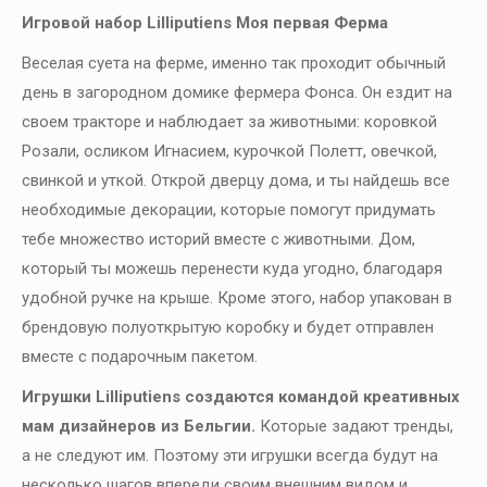
Игровой набор Lilliputiens Моя первая Ферма
Веселая суета на ферме, именно так проходит обычный
день в загородном домике фермера Фонса. Он ездит на
своем тракторе и наблюдает за животными: коровкой
Розали, осликом Игнасием, курочкой Полетт, овечкой,
свинкой и уткой. Открой дверцу дома, и ты найдешь все
необходимые декорации, которые помогут придумать
тебе множество историй вместе с животными. Дом,
который ты можешь перенести куда угодно, благодаря
удобной ручке на крыше. Кроме этого, набор упакован в
брендовую полуоткрытую коробку и будет отправлен
вместе с подарочным пакетом.
Игрушки Lilliputiens создаются командой креативных
мам дизайнеров из Бельгии.
Которые задают тренды,
а не следуют им. Поэтому эти игрушки всегда будут на
несколько шагов впереди своим внешним видом и