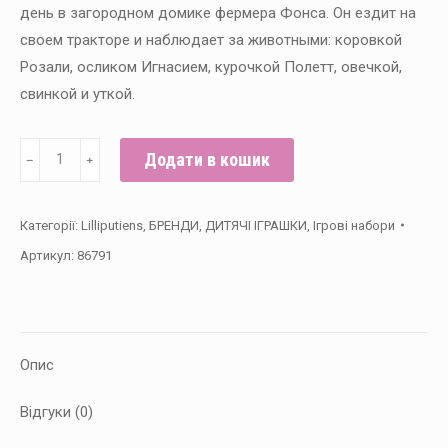
день в загородном домике фермера Фонса. Он ездит на
своем тракторе и наблюдает за животными: коровкой
Розали, осликом Игнасием, курочкой Полетт, овечкой,
свинкой и уткой.
Игровой
Додати в кошик
﹣
﹢
набор
Lilliputiens
Категорії:
Lilliputiens
,
БРЕНДИ
,
ДИТЯЧІ ІГРАШКИ
,
Ігрові набори
Моя
Артикул:
86791
первая
Ферма
кількість
Опис
Відгуки (0)