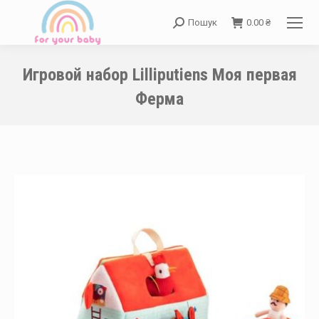
Пошук
0.00
₴
Search:
Игровой набор Lilliputiens Моя первая
Ферма
You are here: