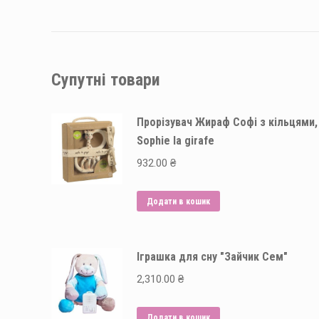
Супутні товари
Прорізувач Жираф Софі з кільцями,
Sophie la girafe
932.00
₴
Додати в кошик
Іграшка для сну "Зайчик Сем"
2,310.00
₴
Додати в кошик