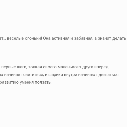
т… веселые огоньки! Она активная и забавная, а значит делать
 первые шаги, толкая своего маленького друга вперед
а начинает светиться, и шарики внутри начинают двигаться
 развитию умения ползать.