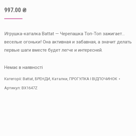
997.00
₴
Игрушка-каталка Battat — Черепашка Топ-Топ зажигает…
веселые огоньки! Она активная и забавная, а значит делать
первые шаги вместе будет легче и интересней.
Немає в наявності
Категорії:
Battat
,
БРЕНДИ
,
Каталки
,
ПРОГУЛКА І ВІДПОЧИНОК
Артикул:
BX1647Z