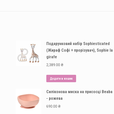
Подарунковий набір Sophiesticated
(Жираф Софі + прорізувач), Sophie la
girafe
2,389.00
₴
Додати в кошик
Силіконова миска на присосці Beaba
- рожева
690.00
₴