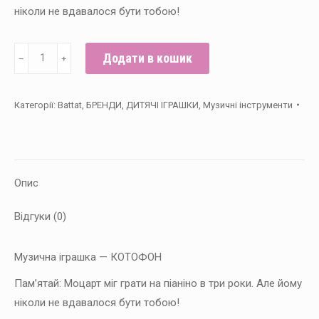
ніколи не вдавалося бути тобою!
Музична
Додати в кошик
﹣
﹢
Іграшка
-
Категорії:
Battat
,
БРЕНДИ
,
ДИТЯЧІ ІГРАШКИ
,
Музичні інструменти
Котофон
кількість
Опис
Відгуки (0)
Музична іграшка — КОТОФОН
Пам’ятай: Моцарт міг грати на піаніно в три роки. Але йому
ніколи не вдавалося бути тобою!