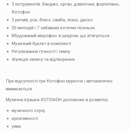
5 інструментів: банджо, орган, дзвіночки, фортепіано,
Котофон
5 ритмів: рок, блюз, самба, техно, диско
20 мелодій і 7 забавних котячих пісеньок
Вбудований мікрофон зі шнуром, що втягується
Музичний буклет в комплекті
Регулювання гучності і темпу
Функція запису та відтворення.
При відсутності гри Котофон муркоче і автоматично
вимикається.
Музична іграшка КОТОФОН допоможе в розвитку:
музичного слуху
креативності
уяви.