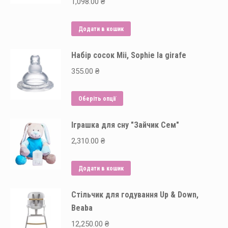
1,098.00
₴
Додати в кошик
Набір сосок Mii, Sophie la girafe
355.00
₴
Цей
Оберіть опції
товар
Іграшка для сну "Зайчик Сем"
має
кілька
2,310.00
₴
варіантів.
Параметри
Додати в кошик
можна
вибрати
Стільчик для годування Up & Down,
на
Beaba
сторінці
12,250.00
₴