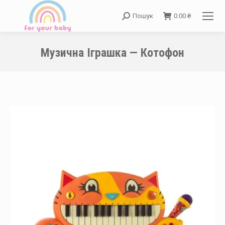
Пошук
0.00
₴
Search:
Музична Іграшка — Котофон
You are here: