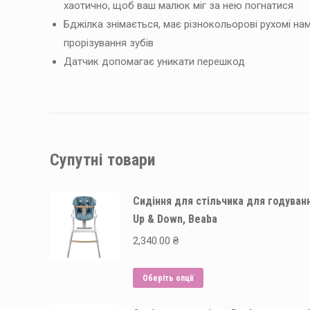
хаотично, щоб ваш малюк міг за нею погнатися
Бджілка знімається, має різнокольорові рухомі нам
прорізування зубів
Датчик допомагає уникати перешкод
Супутні товари
Сидіння для стільчика для годуван
Up & Down, Beaba
2,340.00
₴
Цей
Оберіть опції
товар