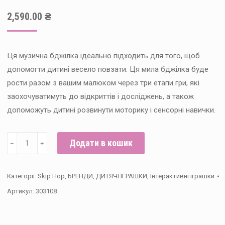
2,590.00
₴
Ця музична бджілка ідеально підходить для того, щоб
допомогти дитині весело повзати. Ця мила бджілка буде
рости разом з вашим малюком через три етапи гри, які
заохочуватимуть до відкриттів і досліджень, а також
допоможуть дитині розвинути моторику і сенсорні навички.
Інтерактивна
Додати в кошик
﹣
﹢
ігрушка
Skip
Категорії:
Skip Hop
,
БРЕНДИ
,
ДИТЯЧІ ІГРАШКИ
,
Інтерактивні іграшки
Hop
Артикул:
303108
-
Бджілка
кількість