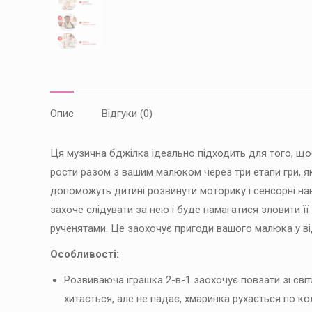
Опис
Відгуки (0)
Ця музична бджілка ідеально підходить для того, що
рости разом з вашим малюком через три етапи гри, як
допоможуть дитині розвинути моторику і сенсорні на
захоче слідувати за нею і буде намагатися зловити її 
рученятами. Це заохочує пригоди вашого малюка у ві
Особливості:
Розвиваюча іграшка 2-в-1 заохочує повзати зі сві
хитається, але не падає, хмаринка рухається по к