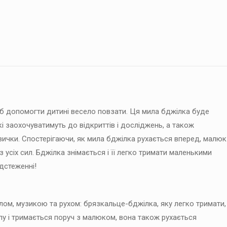
б допомогти дитині весело повзати. Ця мила бджілка буде
і заохочуватимуть до відкриттів і досліджень, а також
вички. Спостерігаючи, як мила бджілка рухається вперед, малюк
з усіх сил. Бджілка знімається і її легко тримати маленькими
дстеженні!
тлом, музикою та рухом: брязкальце-бджілка, яку легко тримати,
олу і тримається поруч з малюком, вона також рухається