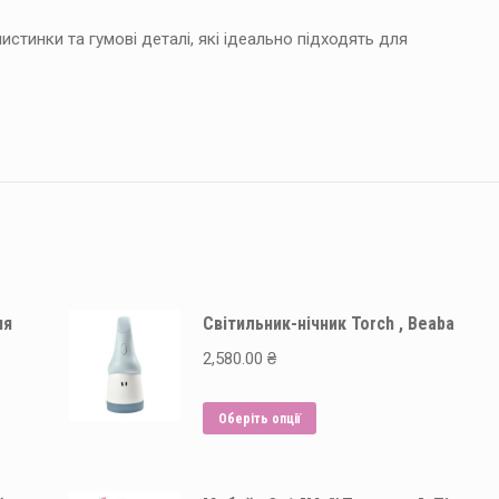
истинки та гумові деталі, які ідеально підходять для
ня
Світильник-нічник Torch , Beaba
2,580.00
₴
Цей
Оберіть опції
товар
має