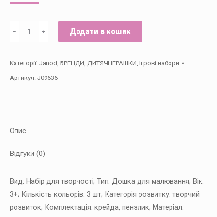
Janod
Додати в кошик
﹣
﹢
Дошка
дерев'яна
Категорії:
Janod
,
БРЕНДИ
,
ДИТЯЧІ ІГРАШКИ
,
Ігрові набори
настільна
Артикул:
J09636
кількість
Опис
Відгуки (0)
Вид: Набір для творчості; Тип: Дошка для малювання; Вік:
3+; Кількість кольорів: 3 шт; Категорія розвитку: творчий
розвиток; Комплектація: крейда, пензлик; Матеріал: