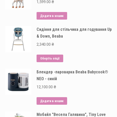
1,599.00
₴
Додати в кошик
Сидіння для стільчика для годування Up
& Down, Beaba
2,340.00
₴
Цей
Оберіть опції
товар
Блендер -пароварка Beaba Babycook®
має
NEO - синій
кілька
варіантів.
12,100.00
₴
Параметри
можна
Додати в кошик
вибрати
на
Мобайл "Весела Галявина", Tiny Love