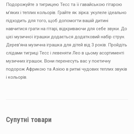
Подорожуйте з тигрицею Тесс та її гавайською гітарою
м’яких і теплих кольорів. Грайте як зірка: укулеле ідеально
підходить для того, щоб допомогти вашій дитині
навчитися грати на гітарі, відкриваючи для себе звуки. До
цієї музичної іграшки додається додатковий набір струн.
Дерев’яна музична іграшка для дітей від 3 років. Пройдіть
слідами тигриці Тесс і левеняти Лео в цьому асортименті
музичних іграшок. Вони перенесуть вас у поетичну
подорож Африкою та Азією в ритмі чудових теплих звуків
і кольорів.
Супутні товари