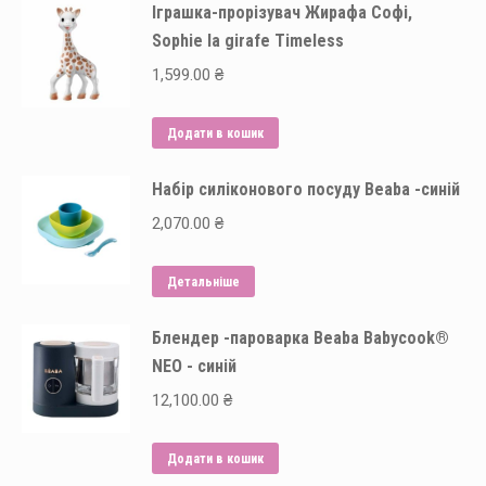
Іграшка-прорізувач Жирафа Софі,
Sophie la girafe Timeless
1,599.00
₴
Додати в кошик
Набір силіконового посуду Beaba -синій
2,070.00
₴
Детальніше
Блендер -пароварка Beaba Babycook®
NEO - синій
12,100.00
₴
Додати в кошик