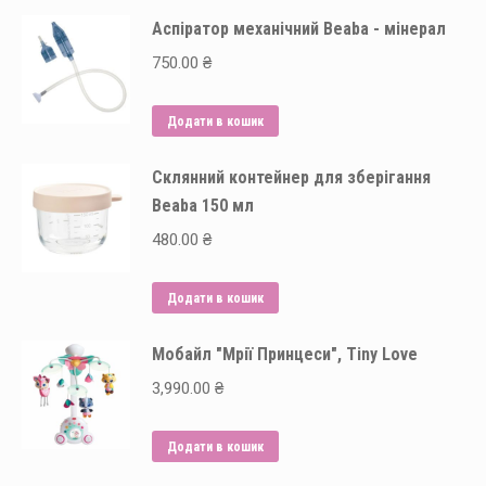
Аспіратор механічний Beaba - мінерал
750.00
₴
Додати в кошик
Склянний контейнер для зберігання
Beaba 150 мл
480.00
₴
Додати в кошик
Мобайл "Мрії Принцеси", Tiny Love
3,990.00
₴
Додати в кошик