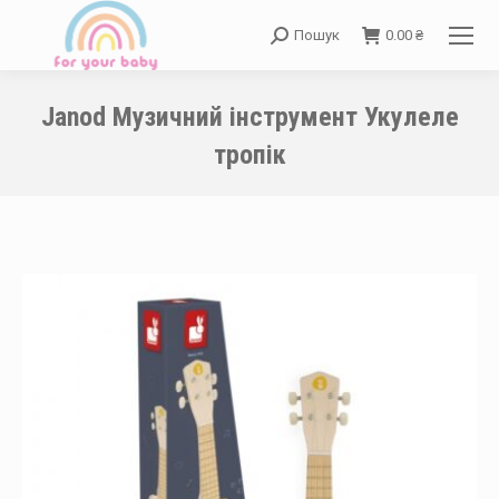
Пошук
0.00
₴
Search:
Janod Музичний інструмент Укулеле
тропік
You are here: