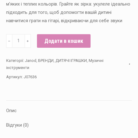
м’яких і теплих кольорів. Грайте як зірка: укулеле ідеально
підходить для того, щоб допомогти вашій дитині
навчитися грати на гітарі, відкриваючи для себе звуки
Janod
Додати в кошик
﹣
﹢
Музичний
інструмент
Категорії:
Janod
,
БРЕНДИ
,
ДИТЯЧІ ІГРАШКИ
,
Музичні
Укулеле
інструменти
тропік
Артикул:
J07636
кількість
Опис
Відгуки (0)