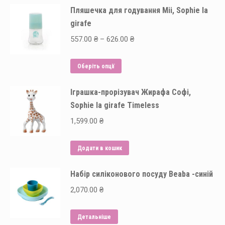
Пляшечка для годування Mii, Sophie la
girafe
Price
557.00
₴
–
626.00
₴
range:
Цей
557.00 ₴
Оберіть опції
товар
through
Іграшка-прорізувач Жирафа Софі,
має
626.00 ₴
Sophie la girafe Timeless
кілька
варіантів.
1,599.00
₴
Параметри
можна
Додати в кошик
вибрати
на
Набір силіконового посуду Beaba -синій
сторінці
2,070.00
₴
товару
Детальніше