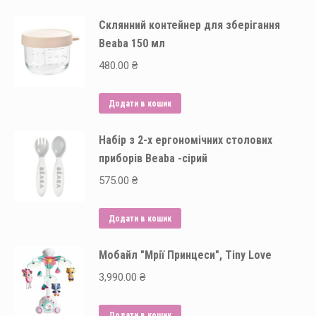
Склянний контейнер для зберігання
Beaba 150 мл
480.00
₴
Додати в кошик
Набір з 2-х ергономічних столових
приборів Beaba -сірий
575.00
₴
Додати в кошик
Мобайл "Мрії Принцеси", Tiny Love
3,990.00
₴
Додати в кошик