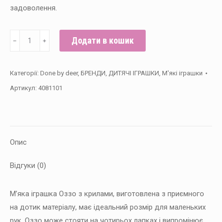
задоволення.
М'яка
Додати в кошик
﹣
﹢
іграшка
Happy
Категорії:
Done by deer
,
БРЕНДИ
,
ДИТЯЧІ ІГРАШКИ
,
М'які іграшки
Clouds
Артикул:
4081101
Ozzo,
Пудра
кількість
Опис
Відгуки (0)
М’яка іграшка Оззо з крилами, виготовлена з приємного
на дотик матеріалу, має ідеальний розмір для маленьких
рук. Оззо може стояти на чотирьох лапках і випромінює