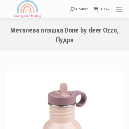
Пошук
0.00
₴
Search:
Металева пляшка Done by deer Ozzo,
Пудра
You are here: