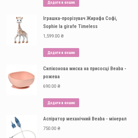
Додати в кошик
Іграшка-прорізувач Жирафа Софі,
Sophie la girafe Timeless
1,599.00
₴
Додати в кошик
Силіконова миска на присосці Beaba -
рожева
690.00
₴
Додати в кошик
Аспіратор механічний Beaba - мінерал
750.00
₴