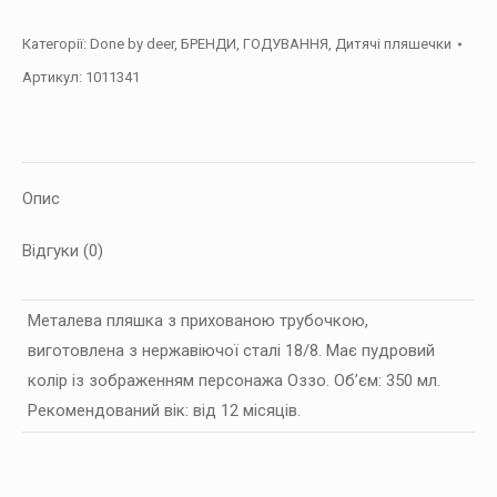
Done
Категорії:
Done by deer
,
БРЕНДИ
,
ГОДУВАННЯ
,
Дитячі пляшечки
by
Артикул:
1011341
deer
Ozzo,
Пудра
кількість
Опис
Відгуки (0)
Металева пляшка з прихованою трубочкою,
виготовлена з нержавіючої сталі 18/8. Має пудровий
колір із зображенням персонажа Оззо. Об’єм: 350 мл.
Рекомендований вік: від 12 місяців.