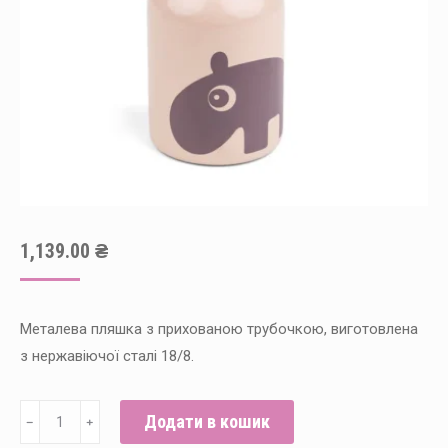
1,139.00
₴
Металева пляшка з прихованою трубочкою, виготовлена
з нержавіючої сталі 18/8.
Металева
Додати в кошик
﹣
﹢
пляшка