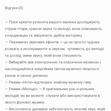
Відгуки (0)
— Поки крихітні рученята вашого малюка досліджують
струни гітари, граючи звуки та мелодії, вони опановують
координацію та зміцнюють дрібну моторику.
— Перемикач звукових ефектів — це не просто чудова
розвага, а експерименти зі звуком, чутливість до мелодії
та досвід зміни звуку, який вони створюють.
— Вибирайте між електронною та класичною музикою і
насолоджуйтеся енергійним світом музичної творчості
разом зі своєю дитиною.
— Режим «Ноти» відтворює знайому музичну гаму.
— Режим «Мелодії» — 8 оригінальних рок-н-рольних
мелодій, які ви можете слухати або використовувати в
якості фонової музики.
— Високоякісні динаміки забезпечують якісний звук, який