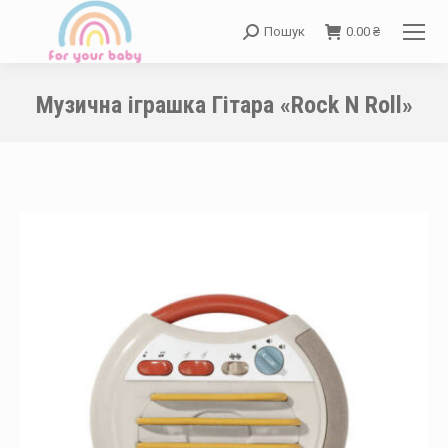
Пошук
0.00
₴
Search:
Музична іграшка Гітара «Rock N Roll»
You are here: