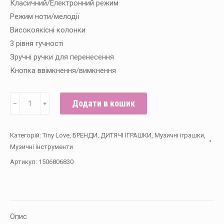
Класичний/Електронний режим
Режим ноти/мелодії
Високоякісні колонки
3 рівня гучності
Зручні ручки для перенесення
Кнопка ввімкнення/вимкнення
Музична
Додати в кошик
﹣
﹢
іграшка
Гітара
Категорій:
Tiny Love
,
БРЕНДИ
,
ДИТЯЧІ ІГРАШКИ
,
Музичні іграшки
,
"Rock
Музичні інструменти
N
Артикул:
1506806830
Roll"
кількість
Опис