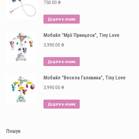
сторінці
кілька
750.00
₴
товару
варіантів.
Параметри
Додати в кошик
можна
вибрати
Мобайл "Мрії Принцеси", Tiny Love
на
3,990.00
₴
сторінці
товару
Додати в кошик
Мобайл "Весела Галявина", Tiny Love
3,990.00
₴
Додати в кошик
Пошук