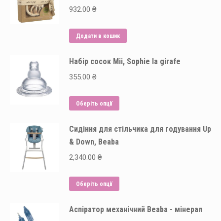
932.00
₴
Додати в кошик
Набір сосок Mii, Sophie la girafe
355.00
₴
Цей
Оберіть опції
товар
Сидіння для стільчика для годування Up
має
& Down, Beaba
кілька
варіантів.
2,340.00
₴
Параметри
можна
Цей
Оберіть опції
вибрати
товар
на
Аспіратор механічний Beaba - мінерал
має