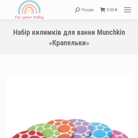
Пошук
0.00
₴
Search:
Набір килимків для ванни Munchkin
«Крапельки»
You are here: