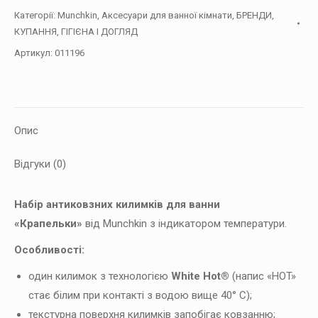
Категорії:
Munchkin
,
Аксесуари для ванної кімнати
,
БРЕНДИ
,
КУПАННЯ, ГІГІЄНА І ДОГЛЯД
Артикул:
011196
Опис
Відгуки (0)
Набір антиковзних килимків для ванни
«Крапельки»
від Munchkin з індикатором температури.
Особливості:
один килимок з технологією
White Hot®
(напис «HOT»
стає білим при контакті з водою вище 40° C);
текстурна поверхня килимків запобігає ковзанню;