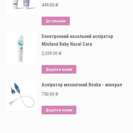
449.00
₴
Детальніше
Електронний назальний аспіратор
Miniland Baby Nasal Сare
2,539.00
₴
Додати в кошик
Аспіратор механічний Beaba - мінерал
750.00
₴
Додати в кошик