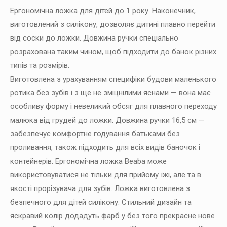
Ергономічна ложка для дітей до 1 року. Наконечник,
виготовлений з силікону, дозволяє дитині плавно перейти
від соски до ложки. Довжина ручки спеціально
розрахована таким чином, щоб підходити до банок різних
типів та розмірів.
Виготовлена з урахуванням специфіки будови маленького
ротика без зубів і з ще не зміцнілими яснами — вона має
особливу форму і невеликий обсяг для плавного переходу
малюка від грудей до ложки. Довжина ручки 16,5 см —
забезпечує комфортне годування батьками без
проливання, також підходить для всіх видів баночок і
контейнерів. Ергономічна ложка Beaba може
використовуватися не тільки для прийому їжі, але та в
якості прорізувача для зубів. Ложка виготовлена з
безпечного для дітей силікону. Стильний дизайн та
яскравий колір додадуть фарб у без того прекрасне нове