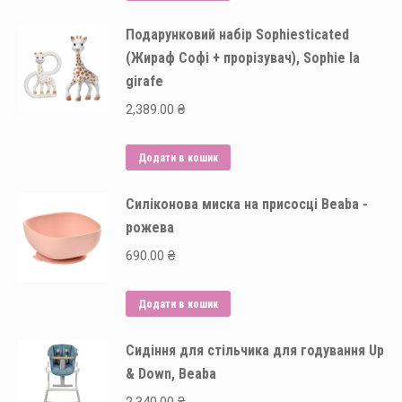
Подарунковий набір Sophiesticated
(Жираф Софі + прорізувач), Sophie la
girafe
2,389.00
₴
Додати в кошик
Силіконова миска на присосці Beaba -
рожева
690.00
₴
Додати в кошик
Сидіння для стільчика для годування Up
& Down, Beaba
2,340.00
₴