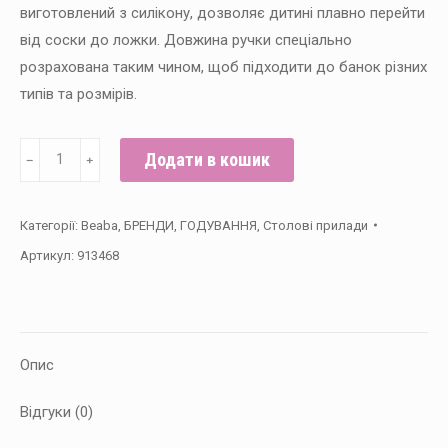
виготовлений з силікону, дозволяє дитині плавно перейти
від соски до ложки. Довжина ручки спеціально
розрахована таким чином, щоб підходити до банок різних
типів та розмірів.
Набір
Додати в кошик
﹣
﹢
з
2-
Категорії:
Beaba
,
БРЕНДИ
,
ГОДУВАННЯ
,
Столові прилади
ох
Артикул:
913468
силіконових
ложок
Beaba
,4+
Опис
блакитний/
сірий
Відгуки (0)
кількість