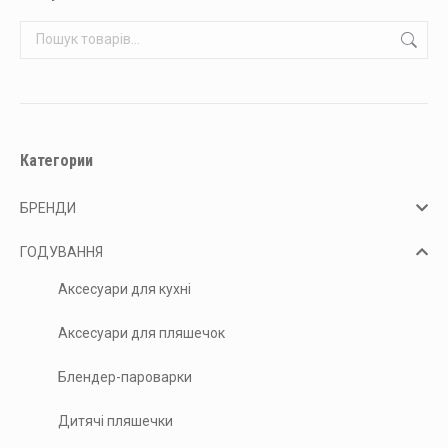
варіантів.
Параметри
можна
вибрати
на
сторінці
Категории
товару
БРЕНДИ
ГОДУВАННЯ
Аксесуари для кухні
Аксесуари для пляшечок
Блендер-пароварки
Дитячі пляшечки