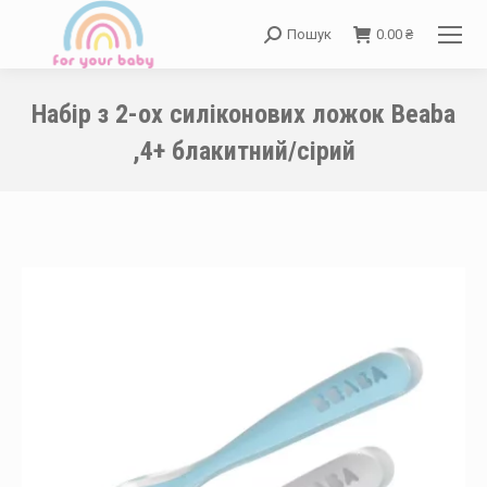
Пошук
0.00
₴
Search:
Набір з 2-ох силіконових ложок Beaba
,4+ блакитний/сірий
You are here: