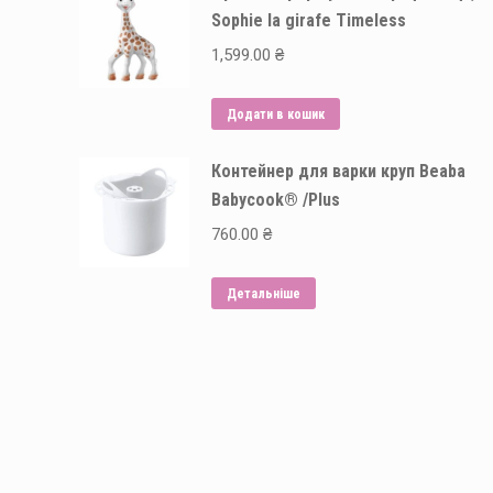
Sophie la girafe Timeless
1,599.00
₴
Додати в кошик
Контейнер для варки круп Beaba
Babycook® /Plus
760.00
₴
Детальніше
Способи оплати: