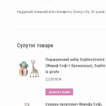
Надувний пляжний м’яч Конфетті, Sunny Life, 3+ років
Супутні товари
Подарунковий набір Sophiesticated
(Жираф Софі + брязкальце), Sophie
la girafe
2,229.00
₴
Додати в кошик
Іграшка-прорізувач Жирафа Софі,