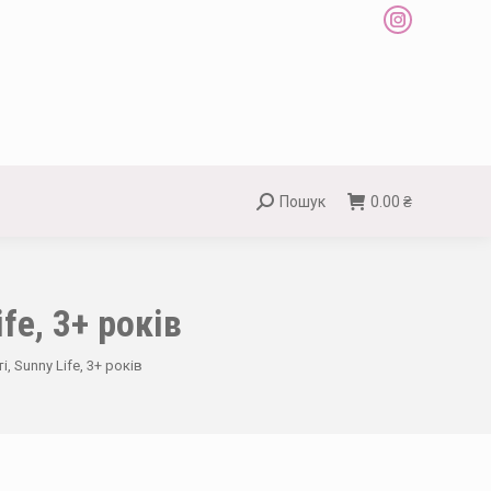
Instagram
page
opens
in
new
window
Пошук
0.00
₴
Search:
fe, 3+ років
 Sunny Life, 3+ років