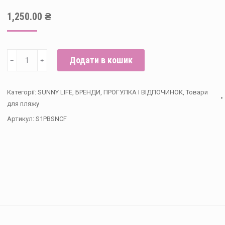
1,250.00
₴
Надувний
Додати в кошик
﹣
﹢
пляжний
м'яч
Категорії:
SUNNY LIFE
,
БРЕНДИ
,
ПРОГУЛКА І ВІДПОЧИНОК
,
Товари
Конфетті,
для пляжу
Sunny
Артикул:
S1PBSNCF
Life,
3+
років
кількість