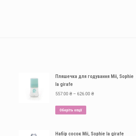
Пляшечка для годування Mii, Sophie
la girafe
Price
557.00
₴
–
626.00
₴
range:
Цей
557.00 ₴
Оберіть опції
товар
through
має
626.00 ₴
Набір сосок Mii, Sophie la girafe
кілька