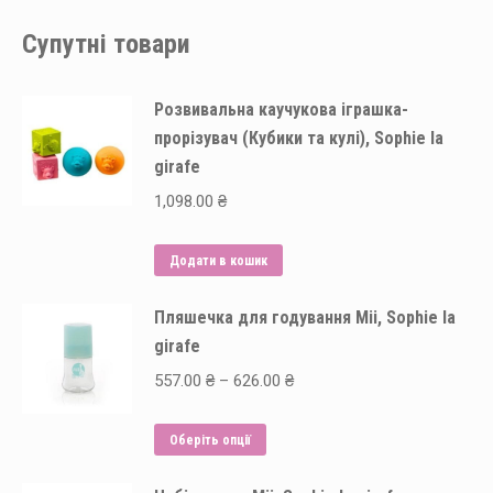
Супутні товари
Розвивальна каучукова іграшка-
прорізувач (Кубики та кулі), Sophie la
girafe
1,098.00
₴
Додати в кошик
Пляшечка для годування Mii, Sophie la
girafe
Price
557.00
₴
–
626.00
₴
range:
Цей
557.00 ₴
Оберіть опції
товар
through