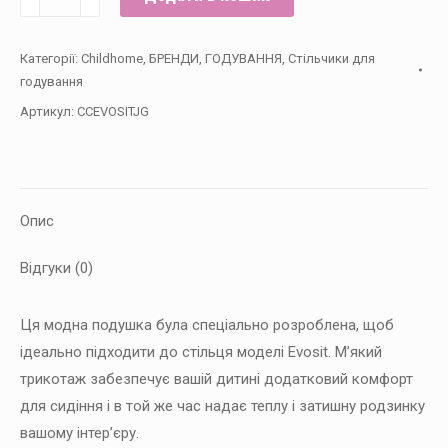
до
стільця
Категорії:
Childhome
,
БРЕНДИ
,
ГОДУВАННЯ
,
Стільчики для
для
годування
годування
Артикул:
CCEVOSITJG
Childhome
Evosit
High
Chair
Опис
-
сірий
Відгуки (0)
кількість
Ця модна подушка була спеціально розроблена, щоб
ідеально підходити до стільця моделі Evosit. М’який
трикотаж забезпечує вашій дитині додатковий комфорт
для сидіння і в той же час надає теплу і затишну родзинку
вашому інтер’єру.