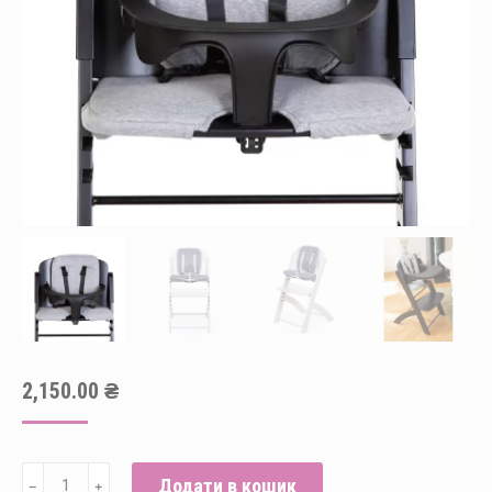
2,150.00
₴
Подушка
Додати в кошик
﹣
﹢