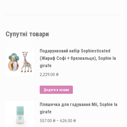
Супутні товари
Подарунковий набір Sophiesticated
(Жираф Софі + брязкальце), Sophie la
girafe
2,229.00
₴
Додати в кошик
Пляшечка для годування Mii, Sophie la
girafe
Price
557.00
₴
–
626.00
₴