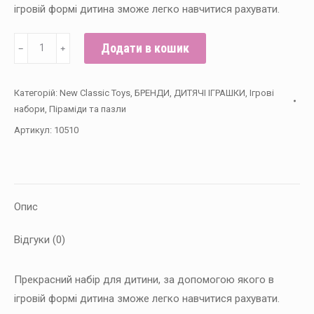
ігровій формі дитина зможе легко навчитися рахувати.
Навчальний
Додати в кошик
﹣
﹢
ігровий
набір
Категорій:
New Classic Toys
,
БРЕНДИ
,
ДИТЯЧІ ІГРАШКИ
,
Ігрові
New
набори
,
Піраміди та пазли
Classic
Артикул:
10510
Toys
"Вчимося
рахувати"
кількість
Опис
Відгуки (0)
Прекрасний набір для дитини, за допомогою якого в
ігровій формі дитина зможе легко навчитися рахувати.