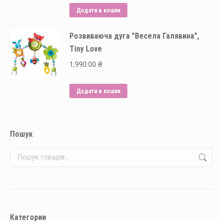
Додати в кошик
Розвиваюча дуга "Весела Галявина",
Tiny Love
1,990.00
₴
Додати в кошик
Пошук
Категории