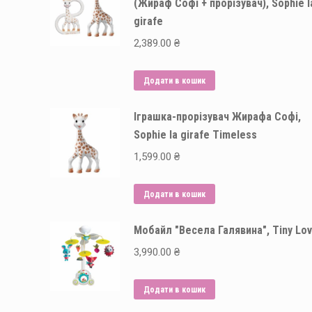
(Жираф Софі + прорізувач), Sophie l
girafe
2,389.00
₴
Додати в кошик
Іграшка-прорізувач Жирафа Софі,
Sophie la girafe Timeless
1,599.00
₴
Додати в кошик
Мобайл "Весела Галявина", Tiny Lo
3,990.00
₴
Додати в кошик