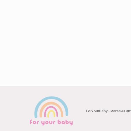
Способи оплати:
ForYourBaby - магазин ди