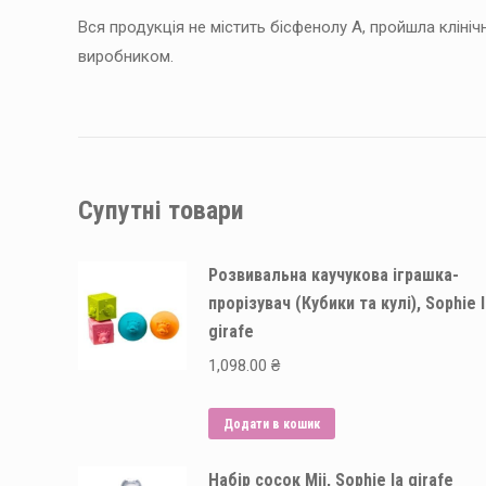
Вся продукція не містить бісфенолу А, пройшла клін
виробником.
Супутні товари
Розвивальна каучукова іграшка-
прорізувач (Кубики та кулі), Sophie 
girafe
1,098.00
₴
Додати в кошик
Набір сосок Mii, Sophie la girafe