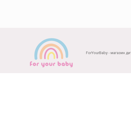
на
сторінці
товару
ForYourBaby - магазин ди