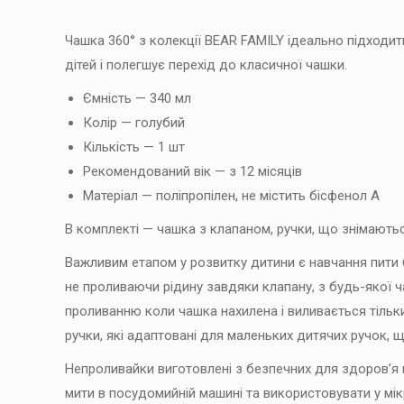
Чашка 360° з колекції BEAR FAMILY ідеально підходи
дітей і полегшує перехід до класичної чашки.
Ємність — 340 мл
Колір — голубий
Кількість — 1 шт
Рекомендований вік — з 12 місяців
Матеріал — поліпропілен, не містить бісфенол А
В комплекті — чашка з клапаном, ручки, що знімаються
Важливим етапом у розвитку дитини є навчання пити
не проливаючи рідину завдяки клапану, з будь-якої 
проливанню коли чашка нахилена і виливається тільки
ручки, які адаптовані для маленьких дитячих ручок, щ
Непроливайки виготовлені з безпечних для здоров’я ма
мити в посудомийній машині та використовувати у мік