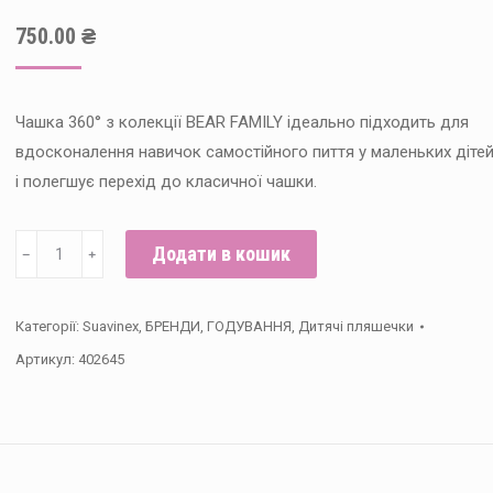
750.00
₴
Чашка 360° з колекції BEAR FAMILY ідеально підходить для
вдосконалення навичок самостійного пиття у маленьких діте
і полегшує перехід до класичної чашки.
Пляшка-
Додати в кошик
﹣
﹢
непроливайка
Suavinex
Категорії:
Suavinex
,
БРЕНДИ
,
ГОДУВАННЯ
,
Дитячі пляшечки
BEAR
Артикул:
402645
FAMILY
кількість