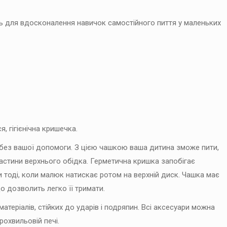
ть для вдосконалення навичок самостійного пиття у маленьких
, гігієнічна кришечка.
 без вашої допомоги. З цією чашкою ваша дитина зможе пити,
частини верхнього обідка. Герметична кришка запобігає
 тоді, коли малюк натискає ротом на верхній диск. Чашка має
о дозволить легко її тримати.
теріалів, стійких до ударів і подряпин. Всі аксесуари можна
рохвильовій печі.