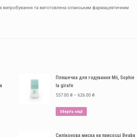
ічні випробування та виготовлена іспанським фармацевтичним
Пляшечка для годування Mii, Sophie
la
la girafe
Price
557.00
₴
–
626.00
₴
range:
Цей
557.00 ₴
Оберіть опції
товар
through
має
626.00 ₴
Силіконова миска на присосці Beaba
кілька