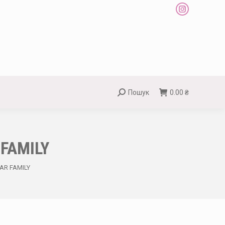
Instagram
page
opens
in
new
window
Пошук
0.00
₴
Search:
 FAMILY
AR FAMILY