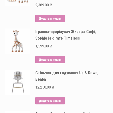
2,389.00
₴
Додати в кошик
Іграшка-прорізувач Жирафа Софі,
Sophie la girafe Timeless
1,599.00
₴
Додати в кошик
Стільчик для годування Up & Down,
Beaba
12,250.00
₴
Додати в кошик