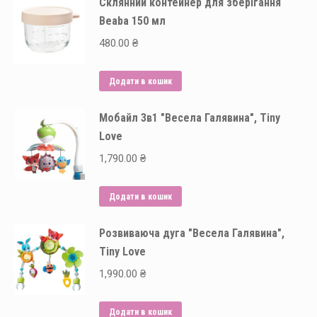
Склянний контейнер для зберігання
Beaba 150 мл
480.00
₴
Додати в кошик
Мобайл 3в1 "Весела Галявина", Tiny
Love
1,790.00
₴
Додати в кошик
Розвиваюча дуга "Весела Галявина",
Tiny Love
1,990.00
₴
Додати в кошик