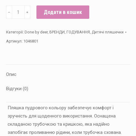
Пляшка
Додати в кошик
﹣
﹢
з
трубочкою
Категорії:
Done by deer
,
БРЕНДИ
,
ГОДУВАННЯ
,
Дитячі пляшечки
Done
Артикул:
1046801
by
deer
Playground,
Пудра
Опис
кількість
Відгуки (0)
Пляшка пудрового кольору забезпечує комфорт і
зручність для щоденного використання. Оснащена
складаною трубочкою та кришкою, яка надійно
запобігає проливанню рідини, коли трубочка схована.