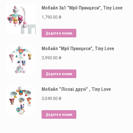
на
Мобайл 3в1 "Мрії Принцеси", Tiny Love
сторінці
1,790.00
₴
товару
Додати в кошик
Мобайл "Мрії Принцеси", Tiny Love
3,990.00
₴
Додати в кошик
Мобайл "Лісові друзі" , Tiny Love
3,049.00
₴
Додати в кошик