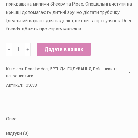
прикрашена милими Sheepy та Pigee. Спеціальні виступи на
кришці допомагають дитині зручно дістати трубочку.
Ідеальний варіант для садочка, школи та прогулянок. Deer
friends дбають про спрагу малюків.
Пляшка
Додати в кошик
﹣
﹢
з
трубочкою
Категорії:
Done by deer
,
БРЕНДИ
,
ГОДУВАННЯ
,
Поїльники та
Done
непроливайки
by
Артикул:
1056381
deer
Tiny
farm,
Пудра
Опис
280
мл
Відгуки (0)
кількість