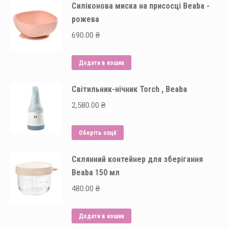
Силіконова миска на присосці Beaba -
рожева
690.00
₴
Додати в кошик
Світильник-нічник Torch , Beaba
2,580.00
₴
Цей
Оберіть опції
товар
Склянний контейнер для зберігання
має
Beaba 150 мл
кілька
варіантів.
480.00
₴
Параметри
можна
Додати в кошик
вибрати