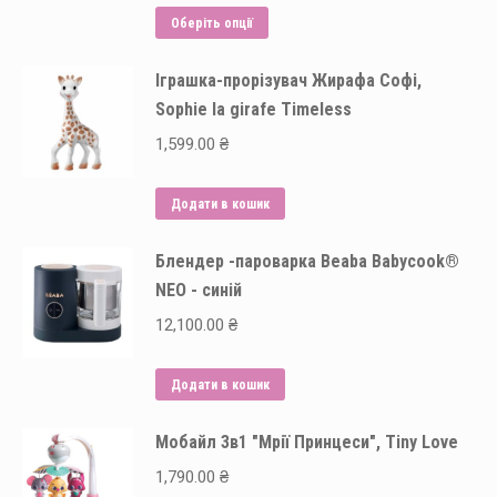
Цей
557.00 ₴
Оберіть опції
товар
through
Іграшка-прорізувач Жирафа Софі,
має
626.00 ₴
Sophie la girafe Timeless
кілька
варіантів.
1,599.00
₴
Параметри
можна
Додати в кошик
вибрати
на
Блендер -пароварка Beaba Babycook®
NEO - синій
сторінці
товару
12,100.00
₴
Додати в кошик
Мобайл 3в1 "Мрії Принцеси", Tiny Love
1,790.00
₴