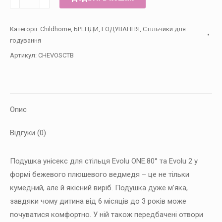
до
стільця
Категорії:
Childhome
,
БРЕНДИ
,
ГОДУВАННЯ
,
Стільчики для
для
годування
годування
Артикул:
CHEVOSCTB
Childhome
Evolu
-
teddy/beige
Опис
кількість
Відгуки (0)
Подушка унісекс для стільця Evolu ONE.80° та Evolu 2 у
формі бежевого плюшевого ведмедя – це не тільки
кумедний, але й якісний виріб. Подушка дуже м’яка,
завдяки чому дитина від 6 місяців до 3 років може
почуватися комфортно. У ній також передбачені отвори