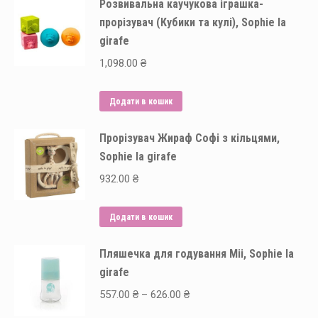
Розвивальна каучукова іграшка-
прорізувач (Кубики та кулі), Sophie la
girafe
1,098.00
₴
Додати в кошик
Прорізувач Жираф Софі з кільцями,
Sophie la girafe
932.00
₴
Додати в кошик
Пляшечка для годування Mii, Sophie la
girafe
Price
557.00
₴
–
626.00
₴
range: